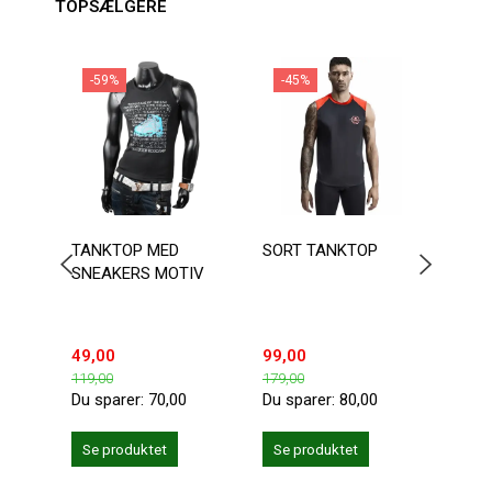
TOPSÆLGERE
-59%
-45%
TANKTOP MED
SORT TANKTOP
BASI
SNEAKERS MOTIV
BOMU
AT V
49,00
99,00
89,0
119,00
179,00
Du sparer:
70,00
Du sparer:
80,00
Se produktet
Se produktet
Se 