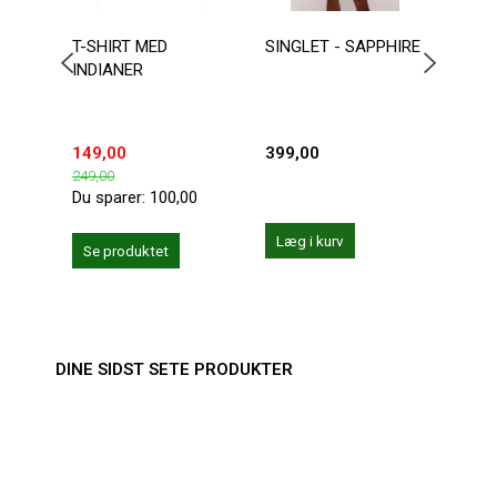
T-SHIRT MED
SINGLET - SAPPHIRE
AUS
INDIANER
WRE
BOD
149,00
399,00
599,
249,00
Du sparer:
100,00
Læg i kurv
Se produktet
Se 
DINE SIDST SETE PRODUKTER