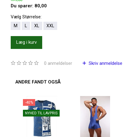
Du sparer:
80,00
Vælg
Størrelse:
M
L
XL
XXL
Læg i kurv
0
anmeldelser
Skriv anmeldelse
ANDRE FANDT OGSÅ
-40%
NYHED TIL LAVPRIS