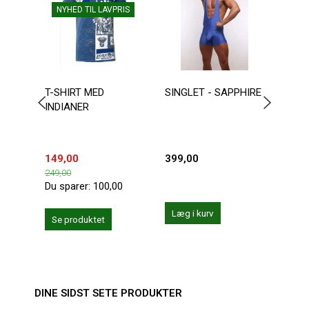
NYHED TIL LAVPRIS
T-SHIRT MED
SINGLET - SAPPHIRE
AUS
INDIANER
WRE
BOD
149,00
399,00
599,
249,00
Du sparer:
100,00
Læg i kurv
Se produktet
Se 
DINE SIDST SETE PRODUKTER