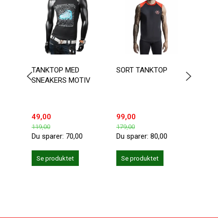
TANKTOP MED
SORT TANKTOP
BASI
SNEAKERS MOTIV
BOMU
AT V
49,00
99,00
89,0
119,00
179,00
Du sparer:
70,00
Du sparer:
80,00
Se produktet
Se produktet
Se 