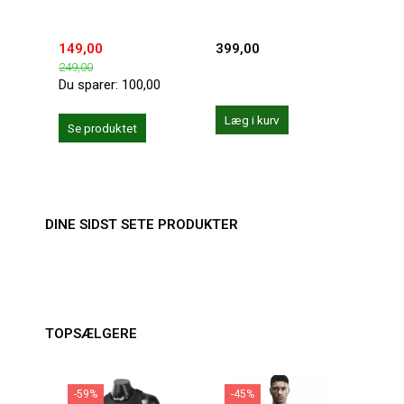
149,00
399,00
599,
249,00
Du sparer:
100,00
Læg i kurv
Se produktet
Se 
DINE SIDST SETE PRODUKTER
TOPSÆLGERE
-59%
-45%