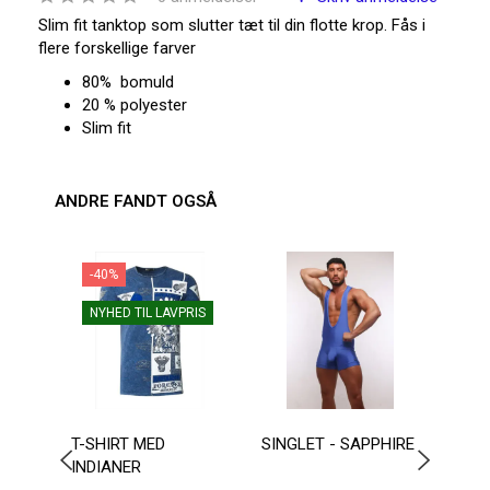
Slim fit tanktop som slutter tæt til din flotte krop. Fås i
flere forskellige farver
80% bomuld
20 % polyester
Slim fit
ANDRE FANDT OGSÅ
-40%
NYHED TIL LAVPRIS
T-SHIRT MED
SINGLET - SAPPHIRE
AUS
INDIANER
WRE
BOD