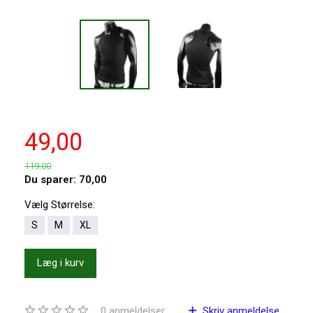
49,00
119,00
Du sparer:
70,00
Vælg
Størrelse:
S
M
XL
Læg i kurv
0
anmeldelser
Skriv anmeldelse