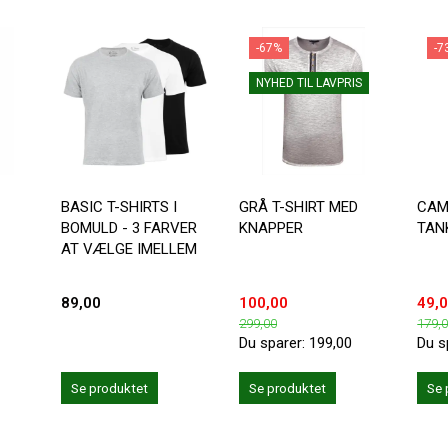
-67%
-7
NYHED TIL LAVPRIS
BASIC T-SHIRTS I
GRÅ T-SHIRT MED
CAM
BOMULD - 3 FARVER
KNAPPER
TAN
AT VÆLGE IMELLEM
89,00
100,00
49,
299,00
179,
Du sparer:
199,00
Du s
Se produktet
Se produktet
Se 