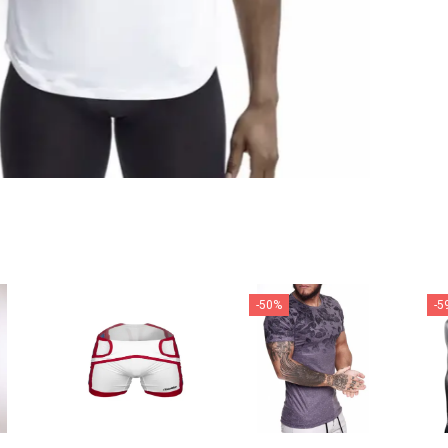
-50%
-5