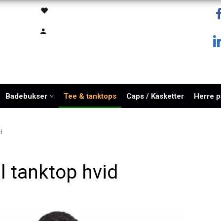
Badebukser
Tee & tanktops
Caps / Kasketter
Herre 
d
l tanktop hvid