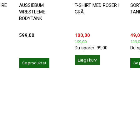
IRE
AUSSIEBUM
T-SHIRT MED ROSER I
SOR
WRESTLEME
GRÅ
TAN
BODYTANK
599,00
100,00
49,
199,00
119,
Du sparer:
99,00
Du s
Læg i kurv
Se produktet
Se 