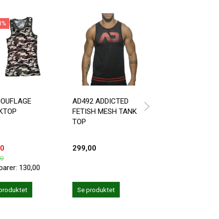
3%
-58%
OUFLAGE
AD492 ADDICTED
ADDICTED AD603
KTOP
FETISH MESH TANK
WOOF TANK TOP 
TOP
FARVER AT VÆLG
IMELLEM
00
299,00
125,00
00
299,00
parer:
130,00
Du sparer:
174,00
Se produktet
produktet
Se produktet