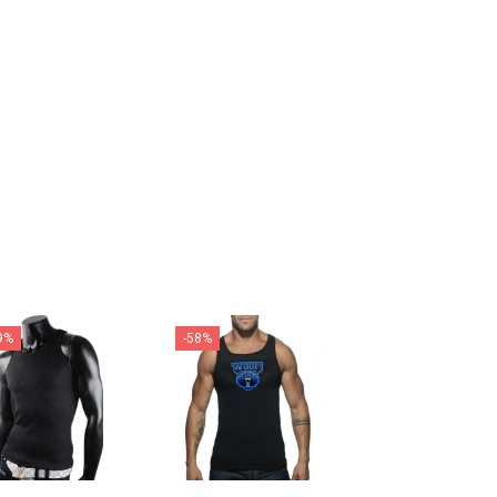
9%
-58%
-59%