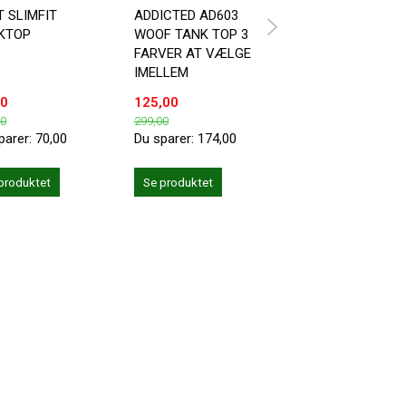
T SLIMFIT
ADDICTED AD603
TANKTOP MED
KTOP
WOOF TANK TOP 3
SNEAKERS MOTIV
FARVER AT VÆLGE
IMELLEM
00
125,00
49,00
00
299,00
119,00
parer:
70,00
Du sparer:
174,00
Du sparer:
70,00
produktet
Se produktet
Se produktet