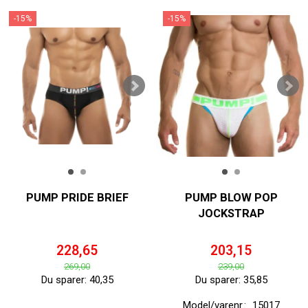
-15%
-15%
PUMP PRIDE BRIEF
PUMP BLOW POP
JOCKSTRAP
228,65
203,15
269,00
239,00
Du sparer:
40,35
Du sparer:
35,85
Model/varenr.:
15017