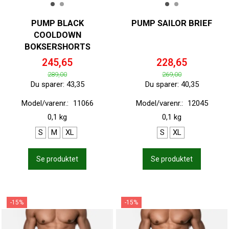
PUMP BLACK
PUMP SAILOR BRIEF
COOLDOWN
BOKSERSHORTS
245,65
228,65
289,00
269,00
Du sparer:
43,35
Du sparer:
40,35
Model/varenr.:
11066
Model/varenr.:
12045
0,1 kg
0,1 kg
S
M
XL
S
XL
Se produktet
Se produktet
-15%
-15%