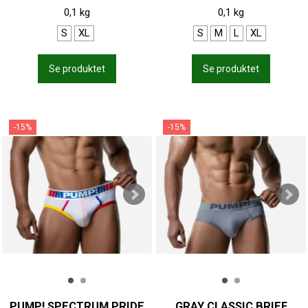
0,1 kg
0,1 kg
S
XL
S
M
L
XL
Se produktet
Se produktet
-15%
-15%
PUMP! SPECTRUM PRIDE
GRAY CLASSIC BRIEF