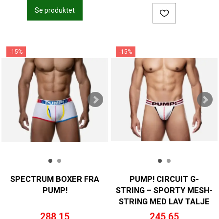
Se produktet
-15%
-15%
SPECTRUM BOXER FRA
PUMP! CIRCUIT G-
PUMP!
STRING – SPORTY MESH-
STRING MED LAV TALJE
288,15
245,65