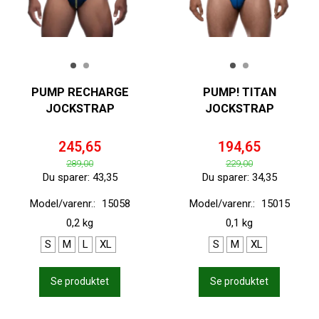
PUMP RECHARGE
PUMP! TITAN
JOCKSTRAP
JOCKSTRAP
245,65
194,65
289,00
229,00
Du sparer:
43,35
Du sparer:
34,35
Model/varenr.:
15058
Model/varenr.:
15015
0,2 kg
0,1 kg
S
M
L
XL
S
M
XL
Se produktet
Se produktet