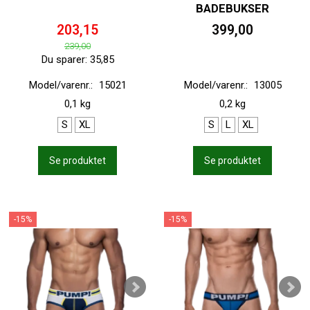
BADEBUKSER
203,15
399,00
239,00
Du sparer:
35,85
Model/varenr.:
15021
Model/varenr.:
13005
0,1 kg
0,2 kg
S
XL
S
L
XL
Se produktet
Se produktet
-15%
-15%