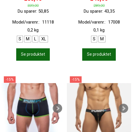
339,00
289,00
Du sparer:
50,85
Du sparer:
43,35
Model/varenr.:
11118
Model/varenr.:
17008
0,2 kg
0,1 kg
S
M
L
XL
S
M
Se produktet
Se produktet
-15%
-15%