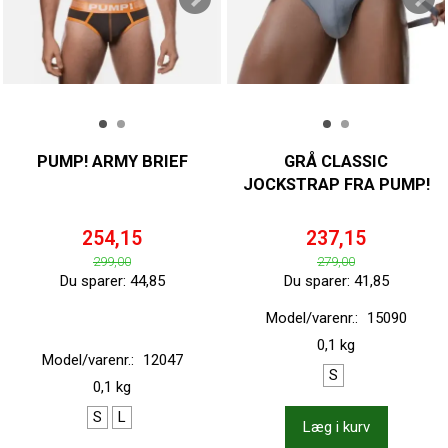
PUMP! ARMY BRIEF
GRÅ CLASSIC
JOCKSTRAP FRA PUMP!
254,15
237,15
299,00
279,00
Du sparer:
44,85
Du sparer:
41,85
Model/varenr.:
15090
0,1 kg
Model/varenr.:
12047
S
0,1 kg
S
L
Læg i kurv