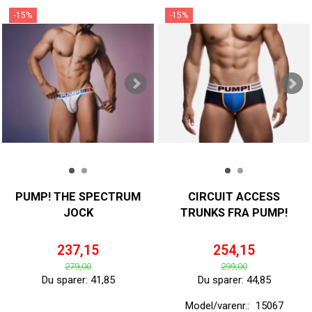
-15%
-15%
PUMP! THE SPECTRUM
CIRCUIT ACCESS
JOCK
TRUNKS FRA PUMP!
237,15
254,15
279,00
299,00
Du sparer:
41,85
Du sparer:
44,85
Model/varenr.:
15067