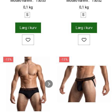
Model/varenr.:
15053
Model/varenr.:
15052
0,1 kg
0,1 kg
S
S
Læg i kurv
Læg i kurv
-15%
-15%