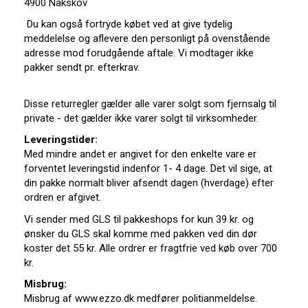
4900 Nakskov
Du kan også fortryde købet ved at give tydelig
meddelelse og aflevere den personligt på ovenstående
adresse mod forudgående aftale. Vi modtager ikke
pakker sendt pr. efterkrav.
Disse returregler gælder alle varer solgt som fjernsalg til
private - det gælder ikke varer solgt til virksomheder.
Leveringstider:
Med mindre andet er angivet for den enkelte vare er
forventet leveringstid indenfor 1- 4 dage. Det vil sige, at
din pakke normalt bliver afsendt dagen (hverdage) efter
ordren er afgivet.
Vi sender med GLS til pakkeshops for kun 39 kr. og
ønsker du GLS skal komme med pakken ved din dør
koster det 55 kr. Alle ordrer er fragtfrie ved køb over 700
kr.
Misbrug:
Misbrug af www.ezzo.dk medfører politianmeldelse.