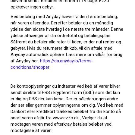
blevet afsendt. Krediten er rentefri i 14 dage. Ezzo
opkræver ingen gebyr.
Ved betaling med Anyday hæver vi den første betaling,
når varen afsendes. Derefter betaler du en månedlig
ydelse den sidste hverdag i de næste tre måneder. Denne
ydelse afhænger af din ordretotal og betalingsplan.
Såfremt du betaler alle rater til tiden, er der nul renter og
gebyrer. Hvis du returnerer dit køb, vil din aftale med
Anyday automatisk ophøre. Læs mere om vilkår for brug
af Anyday her:
https://da.anyday.io/terms-
conditions/shopper
De kontooplysninger du indtaster ved køb af varer bliver
sendt direkte til PBS i krypteret form (SSL) som det kun
er dig og PBS der kan læse. Der er således ingen andre
der ser eller gemmer oplysningerne om dig. Ved køb med
Dankort eller kreditkort trækkes beløbet fra din konto så
snart varen afgår fra www.ezzo.dk , Vælger du at
modtagen varen med efterkrav betales beløbet ved
modtagelse af varen.