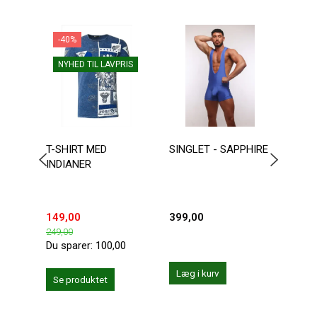
-40%
NYHED TIL LAVPRIS
T-SHIRT MED
SINGLET - SAPPHIRE
AUS
INDIANER
WRE
BOD
149,00
399,00
599,
249,00
Du sparer:
100,00
Læg i kurv
Se produktet
Se 