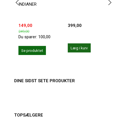
INDIANER
WRE
BOD
149,00
399,00
599,
249,00
Du sparer:
100,00
Læg i kurv
Se produktet
Se 
DINE SIDST SETE PRODUKTER
TOPSÆLGERE