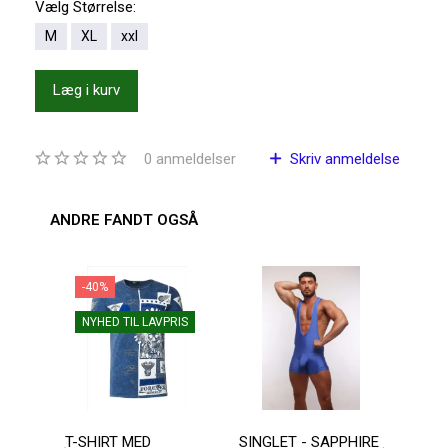
Vælg
Størrelse:
M
XL
xxl
Læg i kurv
0
anmeldelser
Skriv anmeldelse
ANDRE FANDT OGSÅ
-40%
NYHED TIL LAVPRIS
T-SHIRT MED
SINGLET - SAPPHIRE
AUS