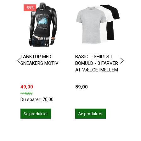
-59%
-6
NY
TANKTOP MED
BASIC T-SHIRTS I
GRÅ 
SNEAKERS MOTIV
BOMULD - 3 FARVER
KNA
AT VÆLGE IMELLEM
49,00
89,00
100,
119,00
299,0
Du sparer:
70,00
Du sp
Se produktet
Se produktet
Se 