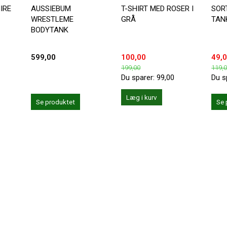
IRE
AUSSIEBUM
T-SHIRT MED ROSER I
SOR
WRESTLEME
GRÅ
TAN
BODYTANK
599,00
100,00
49,
199,00
119,
Du sparer:
99,00
Du s
Læg i kurv
Se produktet
Se 