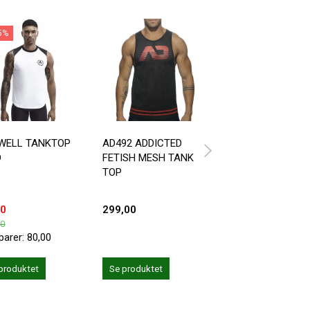
5%
-58%
WELL TANKTOP
AD492 ADDICTED
ADDICTED AD603
D
FETISH MESH TANK
WOOF TANK TOP 
TOP
FARVER AT VÆLG
IMELLEM
00
299,00
125,00
00
299,00
parer:
80,00
Du sparer:
174,00
Se produktet
produktet
Se produktet