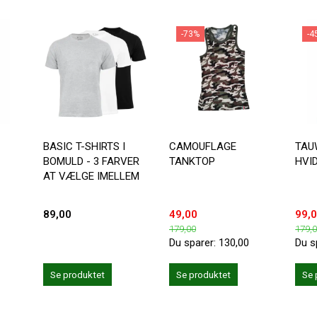
-73%
-4
BASIC T-SHIRTS I
CAMOUFLAGE
TAU
BOMULD - 3 FARVER
TANKTOP
HVI
AT VÆLGE IMELLEM
89,00
49,00
99,
179,00
179,
Du sparer:
130,00
Du s
Se produktet
Se produktet
Se 