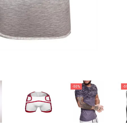
-50%
-5