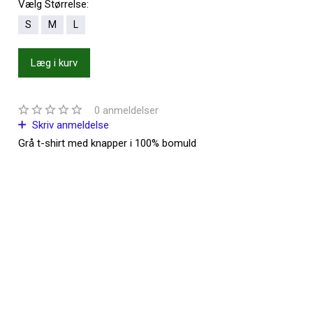
Vælg
Størrelse:
S
M
L
Læg i kurv
0
anmeldelser
Skriv anmeldelse
Grå t-shirt med knapper i 100% bomuld