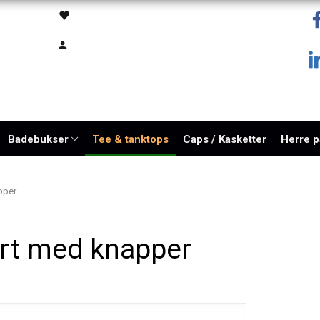
Badebukser
Tee & tanktops
Caps / Kasketter
Herre 
pper
irt med knapper