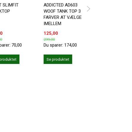
T SLIMFIT
ADDICTED AD603
TANKTOP MED
KTOP
WOOF TANK TOP 3
SNEAKERS MOTIV
FARVER AT VÆLGE
IMELLEM
00
125,00
49,00
00
299,00
119,00
parer:
70,00
Du sparer:
174,00
Du sparer:
70,00
produktet
Se produktet
Se produktet