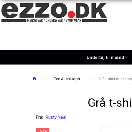
Undertøj til mænd
Tee & tanktops
Grå t-shirt med kna
Grå t-sh
Fra:
Rusty Neal
-67%