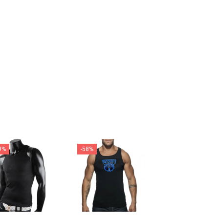
9%
-58%
-59%