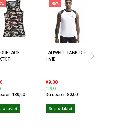
3%
-45%
OUFLAGE
TAUWELL TANKTOP
AD492 ADDICTED
KTOP
HVID
FETISH MESH TA
TOP
00
99,00
299,00
00
179,00
parer:
130,00
Du sparer:
80,00
Se produktet
produktet
Se produktet