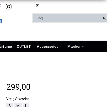
parfume
OUTLET
Accessories
Mærker
299,00
Vælg
Størrelse:
S
M
L