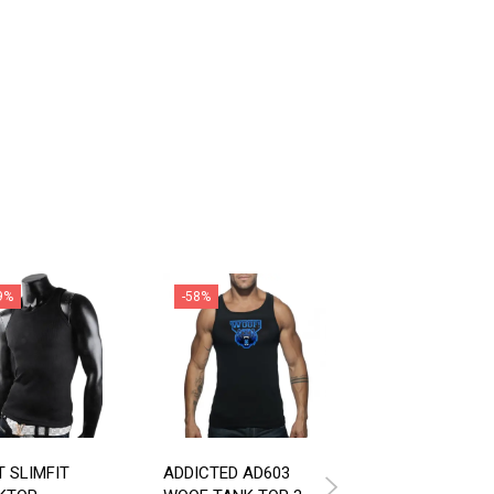
9%
-58%
-59%
T SLIMFIT
ADDICTED AD603
TANKTOP MED