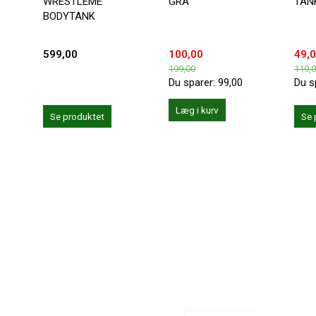
WRESTLEME
GRÅ
TAN
BODYTANK
599,00
100,00
49,
199,00
119,
Du sparer:
99,00
Du s
Læg i kurv
Se produktet
Se 