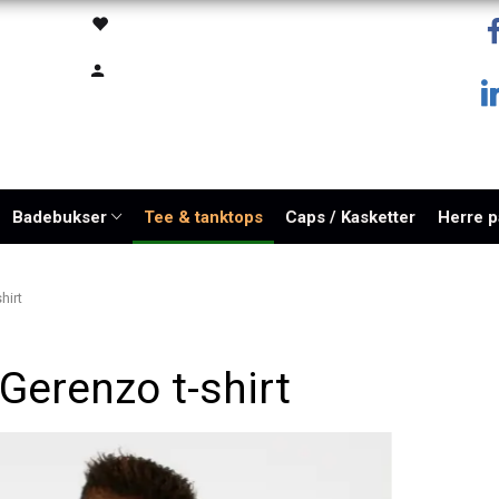
Badebukser
Tee & tanktops
Caps / Kasketter
Herre 
hirt
Gerenzo t-shirt