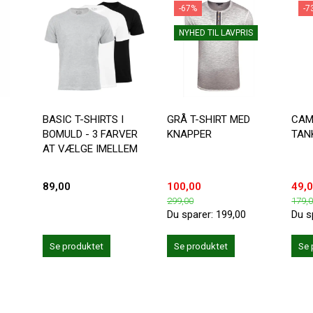
-67%
-7
NYHED TIL LAVPRIS
BASIC T-SHIRTS I
GRÅ T-SHIRT MED
CAM
BOMULD - 3 FARVER
KNAPPER
TAN
AT VÆLGE IMELLEM
89,00
100,00
49,
299,00
179,
Du sparer:
199,00
Du s
Se produktet
Se produktet
Se 