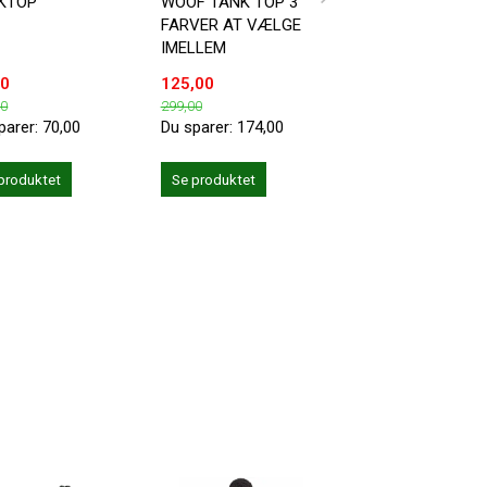
KTOP
WOOF TANK TOP 3
SNEAKERS MOTIV
FARVER AT VÆLGE
IMELLEM
00
125,00
49,00
00
299,00
119,00
parer:
70,00
Du sparer:
174,00
Du sparer:
70,00
produktet
Se produktet
Se produktet