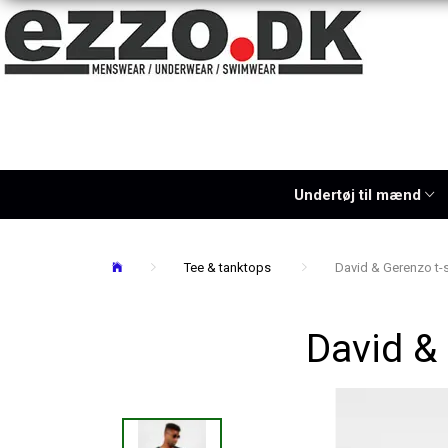
Undertøj til mænd
Tee & tanktops
David & Gerenzo t-s
David & 