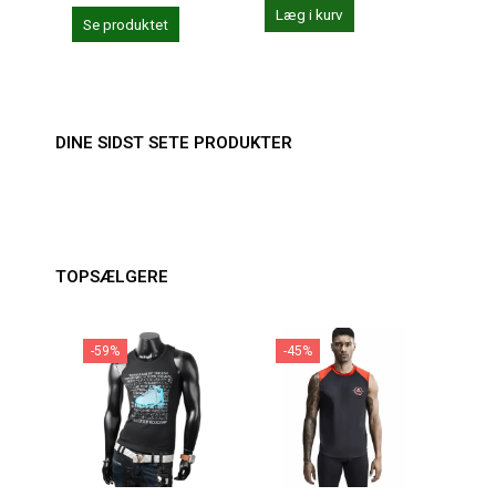
Læg i kurv
Se produktet
Se 
DINE SIDST SETE PRODUKTER
TOPSÆLGERE
-59%
-45%