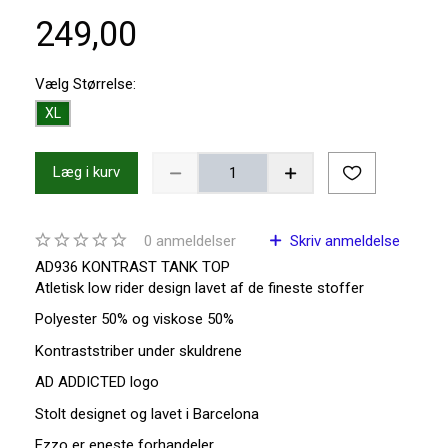
249,00
Vælg
Størrelse:
XL
Læg i kurv
0
anmeldelser
Skriv anmeldelse
AD936 KONTRAST TANK TOP
Atletisk low rider design lavet af de fineste stoffer
Polyester 50% og viskose 50%
Kontraststriber under skuldrene
AD ADDICTED logo
Stolt designet og lavet i Barcelona
Ezzo er eneste forhandeler