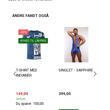
ANDRE FANDT OGSÅ
-40%
NYHED TIL LAVPRIS
T-SHIRT MED
SINGLET - SAPPHIRE
AUS
INDIANER
WRE
BOD
149,00
399,00
599,
249,00
Du sparer:
100,00