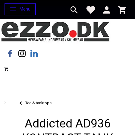
Menu
Skifte navigation
Tee & tanktops
Addicted AD936