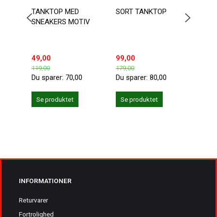
TANKTOP MED
SORT TANKTOP
BASI
SNEAKERS MOTIV
BOMU
AT V
49,00
99,00
89,0
119,00
179,00
Du sparer:
70,00
Du sparer:
80,00
Se produktet
Se produktet
Se 
INFORMATIONER
Returvarer
Fortrolighed