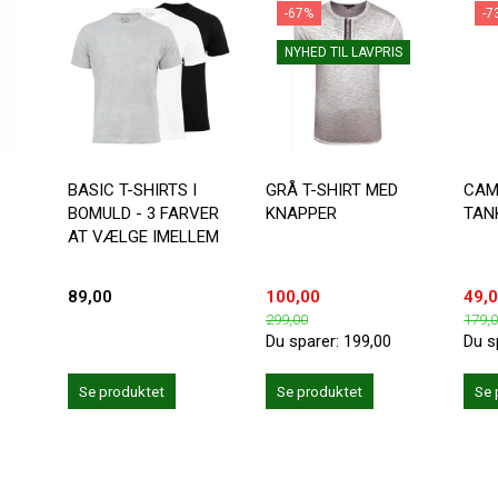
-67%
-7
NYHED TIL LAVPRIS
BASIC T-SHIRTS I
GRÅ T-SHIRT MED
CAM
BOMULD - 3 FARVER
KNAPPER
TAN
AT VÆLGE IMELLEM
89,00
100,00
49,
299,00
179,
Du sparer:
199,00
Du s
Se produktet
Se produktet
Se 