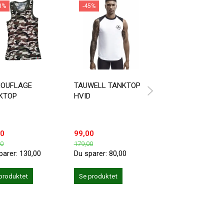
3%
-45%
OUFLAGE
TAUWELL TANKTOP
AD492 ADDICTED
KTOP
HVID
FETISH MESH TA
TOP
00
99,00
299,00
00
179,00
parer:
130,00
Du sparer:
80,00
Se produktet
produktet
Se produktet