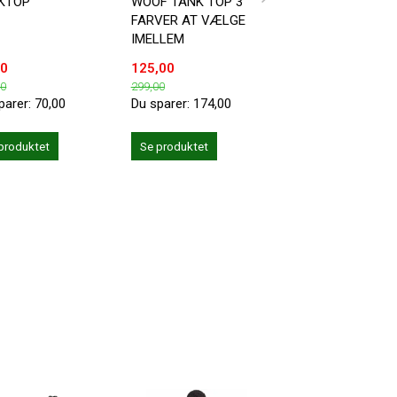
KTOP
WOOF TANK TOP 3
SNEAKERS MOTIV
FARVER AT VÆLGE
IMELLEM
00
125,00
49,00
00
299,00
119,00
parer:
70,00
Du sparer:
174,00
Du sparer:
70,00
produktet
Se produktet
Se produktet