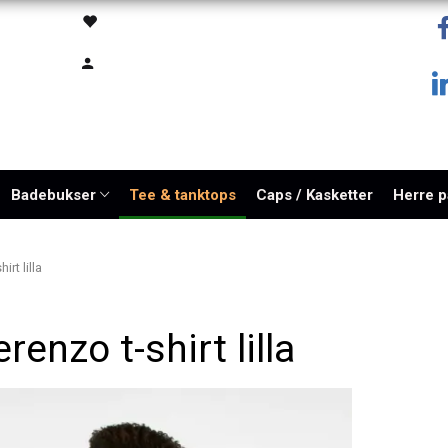
Badebukser
Tee & tanktops
Caps / Kasketter
Herre 
rt lilla
renzo t-shirt lilla