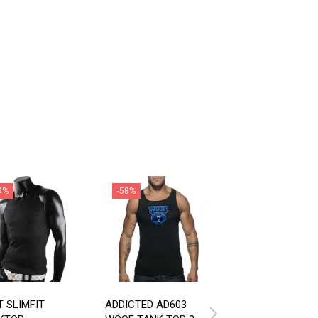
9%
-58%
-59%
T SLIMFIT
ADDICTED AD603
TANKTOP MED