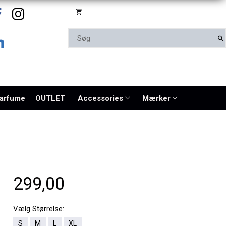
parfume
OUTLET
Accessories
Mærker
299,00
Vælg
Størrelse:
S
M
L
XL