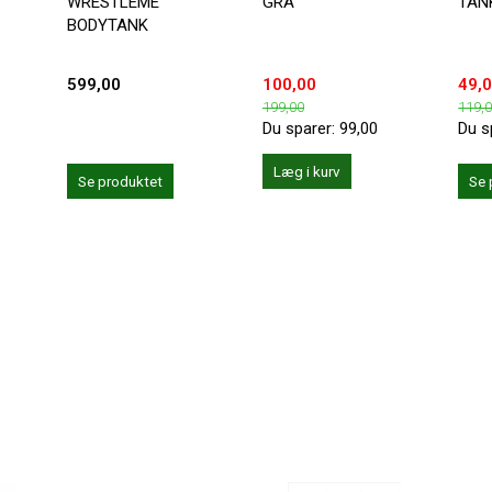
WRESTLEME
GRÅ
TAN
BODYTANK
599,00
100,00
49,
199,00
119,
Du sparer:
99,00
Du s
Læg i kurv
Se produktet
Se 