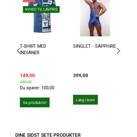
NYHED TIL LAVPRIS
T-SHIRT MED
SINGLET - SAPPHIRE
AUS
INDIANER
WRE
BOD
149,00
399,00
599,
249,00
Du sparer:
100,00
Læg i kurv
Se produktet
Se 
DINE SIDST SETE PRODUKTER