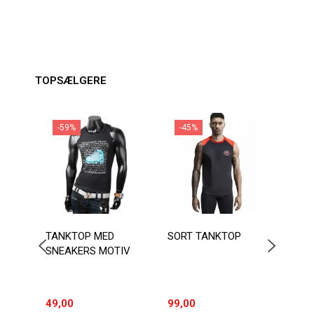
TOPSÆLGERE
-59%
-45%
TANKTOP MED
SORT TANKTOP
BASI
SNEAKERS MOTIV
BOMU
AT V
49,00
99,00
89,0