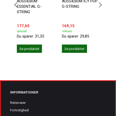
AUSSIEBUM
AUSSIEBUM ICY POP
SEO
ESSENTIAL G-
G-STRING
TRUN
STRING
MELL
177,65
169,15
118,
209,00
199,00
139,0
Du sparer:
31,35
Du sparer:
29,85
Du sp
Se produktet
Se produktet
Se 
INFORMATIONER
Returvarer
Fortrolighed