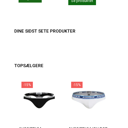
Se produktet
Se 
DINE SIDST SETE PRODUKTER
TOPSÆLGERE
-15%
-15%
-1