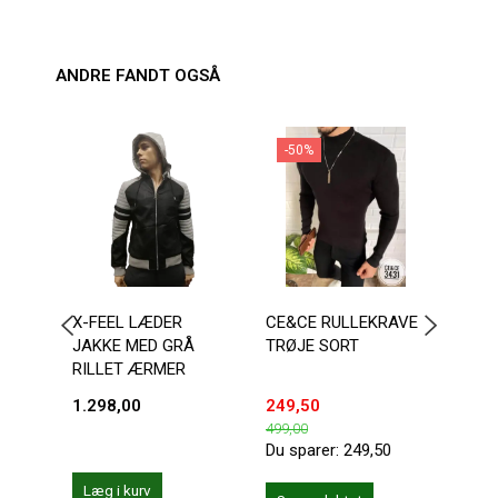
ANDRE FANDT OGSÅ
-50%
X-FEEL LÆDER
CE&CE RULLEKRAVE
RØD 
JAKKE MED GRÅ
TRØJE SORT
TERN
RILLET ÆRMER
SLIM
1.298,00
249,50
399,
499,00
Du sparer:
249,50
Læg i kurv