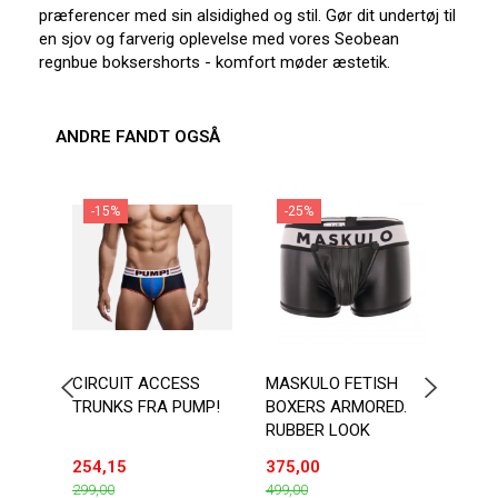
præferencer med sin alsidighed og stil. Gør dit undertøj til
en sjov og farverig oplevelse med vores Seobean
regnbue boksershorts - komfort møder æstetik.
ANDRE FANDT OGSÅ
-15%
-25%
-1
CIRCUIT ACCESS
MASKULO FETISH
TOF 
TRUNKS FRA PUMP!
BOXERS ARMORED.
ZIP 
RUBBER LOOK
254,15
375,00
424,
299,00
499,00
499,0