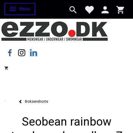
Menu
Skifte navigation
Boksershorts
Seobean rainbow