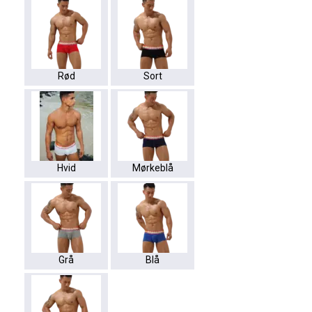
Rød
Sort
Hvid
Mørkeblå
Grå
Blå