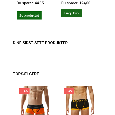
Du sparer:
44,85
Du sparer:
124,00
Du sp
Læg i kurv
Se produktet
Se 
DINE SIDST SETE PRODUKTER
TOPSÆLGERE
-34%
-34%
-1