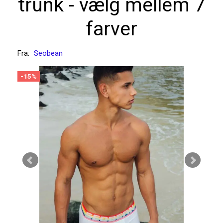
trunk - vælg mellem 7
farver
Fra:
Seobean
-15%