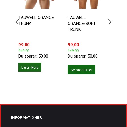
TAUWELL ORANGE
TAUWELL
AUS
TRUNK
ORANGE/SORT
ENLA
TRUNK
99,00
99,00
194,
149,00
149,00
229,0
Du sparer:
50,00
Du sparer:
50,00
Du sp
Læg i kurv
Se produktet
Se 
INFORMATIONER