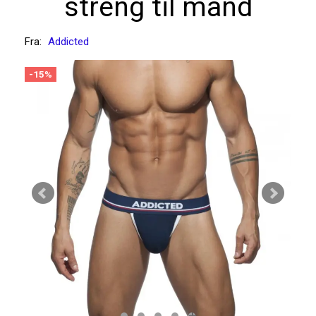
streng til mand
Fra:
Addicted
-15%