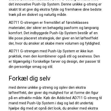
det innovative Push-Up System. Denne unikke g-streng er
skabt til at give dig ekstra fylde og fremhæve dine bedste
træk på en diskret og naturlig måde.
AD711 G-strengen er fremstillet af førsteklasses
materialer, der sikrer en behagelig pasform og langvarig
komfort. Det indbyggede Push-Up System består af en
lille pose placeret strategisk, der giver en let løfteeffekt
der, hvor du ønsker at skabe mere volumen og fyldighed.
AD711 G-strengen med Push-Up System er ikke kun
praktisk, men den kombinerer også stil og sexiness. Den
er tilgængelig i forskellige farver og design, der passer til
din personlige smag og stil.
Forkæl dig selv
med denne unikke g-streng og oplev den ekstra
løfteeffekt, der giver dig mulighed for at forme din figur
på en attraktiv måde. Køb din Addicted AD711 G-streng til
mand med Push-Up System i dag og lad dit undertøj
hjælpe dig med at opnå det look, du ønsker med ekstra