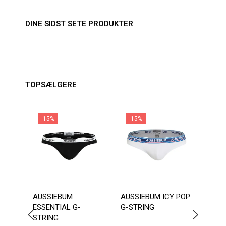
DINE SIDST SETE PRODUKTER
TOPSÆLGERE
-15%
-15%
-1
Fås
AUSSIEBUM
AUSSIEBUM ICY POP
ADDI
ESSENTIAL G-
G-STRING
PUSH
STRING