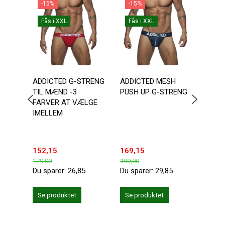
-15%
-15%
-1
Fås i XXL
Fås i XXL
ADDICTED G-STRENG
ADDICTED MESH
CLAS
TIL MÆND -3
PUSH UP G-STRENG
FARVER AT VÆLGE
IMELLEM
152,15
169,15
194,
179,00
199,00
229,0
Du sparer:
26,85
Du sparer:
29,85
Du sp
Læg 
Se produktet
Se produktet