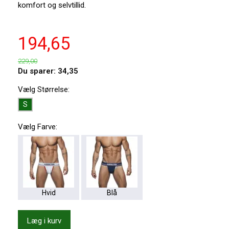
komfort og selvtillid.
194,65
229,00
Du sparer:
34,35
Vælg
Størrelse:
S
Vælg
Farve:
Hvid
Blå
Læg i kurv