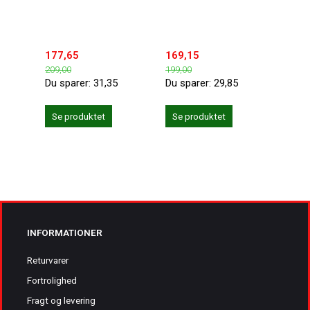
177,65
169,15
169,
209,00
199,00
199,0
Du sparer:
31,35
Du sparer:
29,85
Du sp
Se produktet
Se produktet
Se 
INFORMATIONER
Returvarer
Fortrolighed
Fragt og levering