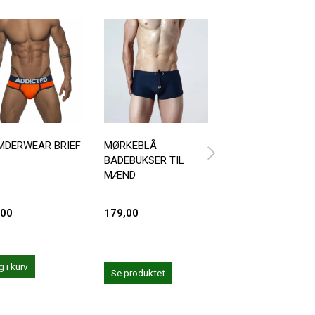
MDERWEAR BRIEF
MØRKEBLÅ
PUMP CORAL
BADEBUKSER TIL
SHORTS /
MÆND
BADEBUKSER
,00
179,00
399,00
 i kurv
Læg i kurv
Se produktet