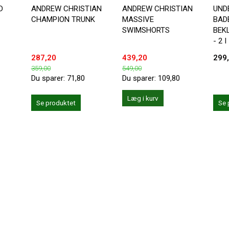
D
ANDREW CHRISTIAN
ANDREW CHRISTIAN
UND
CHAMPION TRUNK
MASSIVE
BADE
SWIMSHORTS
BEK
- 2 I
287,20
439,20
299
359,00
549,00
Du sparer:
71,80
Du sparer:
109,80
Læg i kurv
Se produktet
Se 