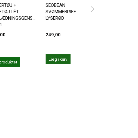
ERTØJ +
SEOBEAN
ANDREW CHRISTI
TØJ I ÉT
SVØMMEBRIEF
PHYS. ED. VARSIT
LÆDNINGSGENSTAND
LYSERØD
ZIPPER POCKET
 1
TRUNK
,00
249,00
359,20
449,00
Du sparer:
89,80
Læg i kurv
Læg i kurv
produktet