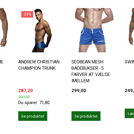
-20%
ME
ANDREW CHRISTIAN
SEOBEAN MESH
SWI
CHAMPION TRUNK
BADEBUKSER -5
FARVER AT VÆLGE
IMELLEM
287,20
299,00
249
359,00
Du sparer:
71,80
Læg
Se produktet
Se produktet