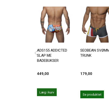
ADS155 ADDICTED
SEOBEAN SVØM
SLAP ME
TRUNK
BADEBUKSER
449,00
179,00
Læg i kurv
Se produktet