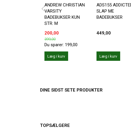
ANDREW CHRISTIAN
ADS155 ADDICTE
VARSITY
SLAP ME
BADEBUKSER KUN
BADEBUKSER
STR. M
200,00
449,00
399,00
Du sparer:
199,00
Læg i kurv
Læg i kurv
DINE SIDST SETE PRODUKTER
TOPSÆLGERE