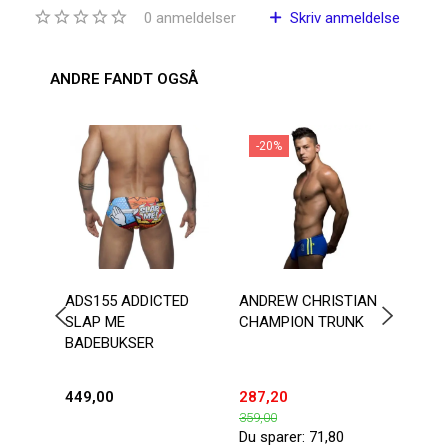
0
anmeldelser
Skriv anmeldelse
ANDRE FANDT OGSÅ
-20%
-2
ADS155 ADDICTED
ANDREW CHRISTIAN
ANDR
SLAP ME
CHAMPION TRUNK
MAS
BADEBUKSER
SWI
449,00
287,20
439,
359,00
549,0
Du sparer:
71,80
Du sp