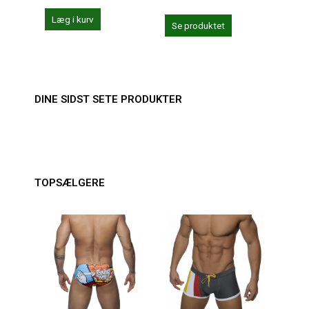
Læg i kurv
Læg 
Se produktet
DINE SIDST SETE PRODUKTER
TOPSÆLGERE
-2