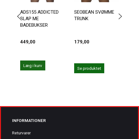
ADS155 ADDICTED
SEOBEAN SVØMME
ANDR
SLAP ME
TRUNK
CHA
BADEBUKSER
449,00
179,00
287,
359,0
Du sp
Læg i kurv
Se produktet
Se 
INFORMATIONER
Returvarer