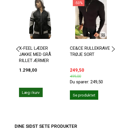
-50%
X-FEEL LÆDER
CE&CE RULLEKRAVE
SORT
JAKKE MED GRÅ
TRØJE SORT
JAK
RILLET ÆRMER
1.298,00
249,50
300,
499,00
Du sparer:
249,50
Læg i kurv
Se produktet
Se 
DINE SIDST SETE PRODUKTER