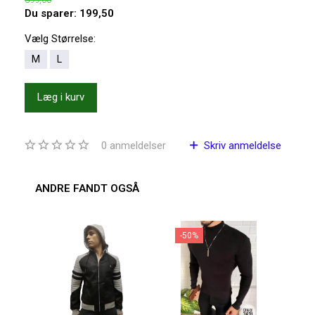
Du sparer:
199,50
Vælg
Størrelse:
M
L
Læg i kurv
0
anmeldelser
Skriv anmeldelse
ANDRE FANDT OGSÅ
-50%