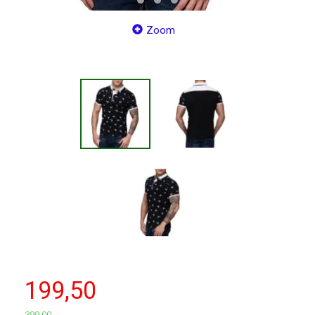
Zoom
199,50
399,00