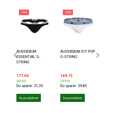
-15%
-15%
-1
AUSSIEBUM
AUSSIEBUM ICY POP
SEO
ESSENTIAL G-
G-STRING
TRUN
STRING
MELL
177,65
169,15
118,
209,00
199,00
139,0
Du sparer:
31,35
Du sparer:
29,85
Du sp
Se produktet
Se produktet
Se 