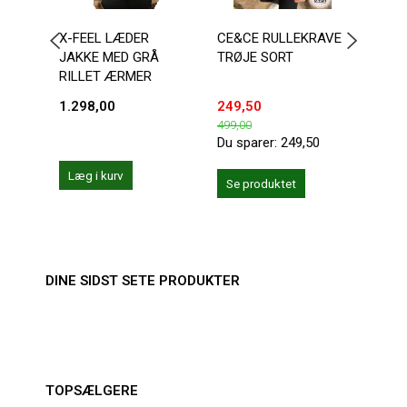
X-FEEL LÆDER
CE&CE RULLEKRAVE
SORT
JAKKE MED GRÅ
TRØJE SORT
JAK
RILLET ÆRMER
1.298,00
249,50
300,
499,00
Du sparer:
249,50
Læg i kurv
Se produktet
Se 
DINE SIDST SETE PRODUKTER
TOPSÆLGERE