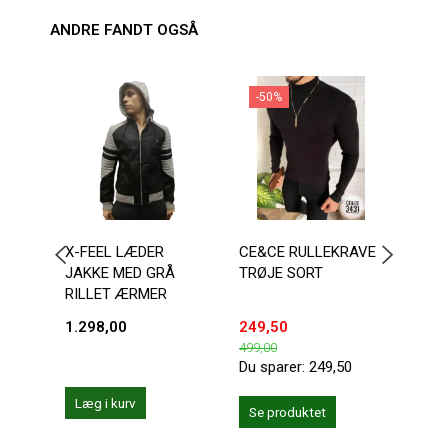
ANDRE FANDT OGSÅ
-50%
X-FEEL LÆDER
CE&CE RULLEKRAVE
SORT
JAKKE MED GRÅ
TRØJE SORT
JAK
RILLET ÆRMER
1.298,00
249,50
300,
499,00
Du sparer:
249,50
Læg i kurv
Se produktet
Se 