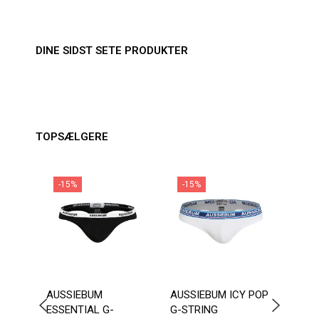
DINE SIDST SETE PRODUKTER
TOPSÆLGERE
-15%
-15%
-1
AUSSIEBUM
AUSSIEBUM ICY POP
SEO
ESSENTIAL G-
G-STRING
TRUN