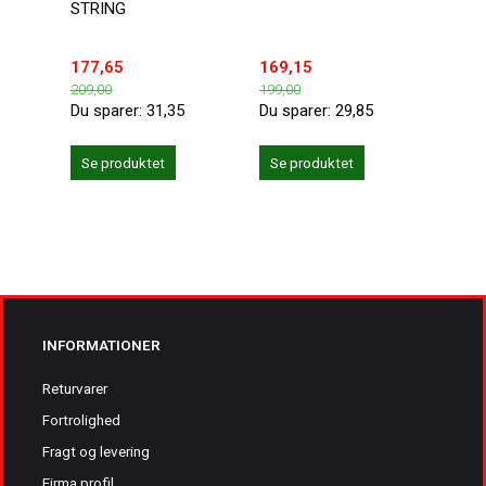
STRING
MELL
177,65
169,15
118,
209,00
199,00
139,0
Du sparer:
31,35
Du sparer:
29,85
Du sp
Se produktet
Se produktet
Se 
INFORMATIONER
Returvarer
Fortrolighed
Fragt og levering
Firma profil