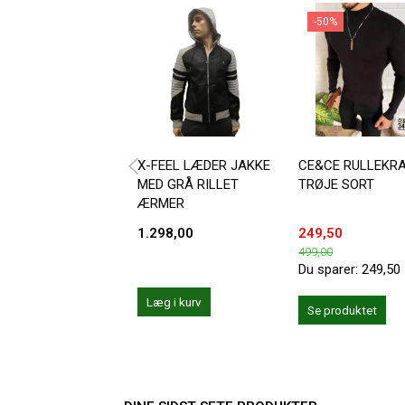
-50%
X-FEEL LÆDER JAKKE
CE&CE RULLEKR
MED GRÅ RILLET
TRØJE SORT
ÆRMER
1.298,00
249,50
499,00
Du sparer:
249,50
Læg i kurv
Se produktet