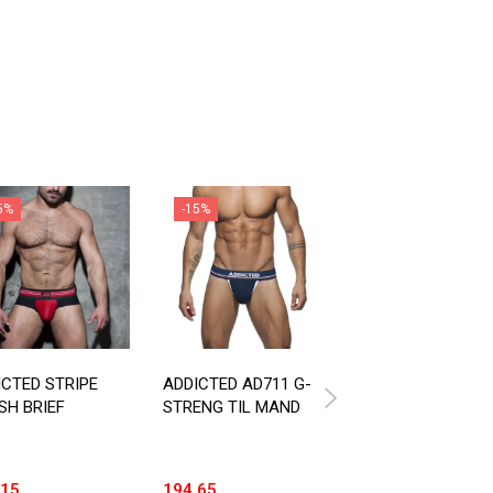
5%
-15%
-15%
Fås i XXL
ICTED STRIPE
ADDICTED AD711 G-
ADDICTED MESH
SH BRIEF
STRENG TIL MAND
PUSH UP G-STRE
,15
194,65
169,15