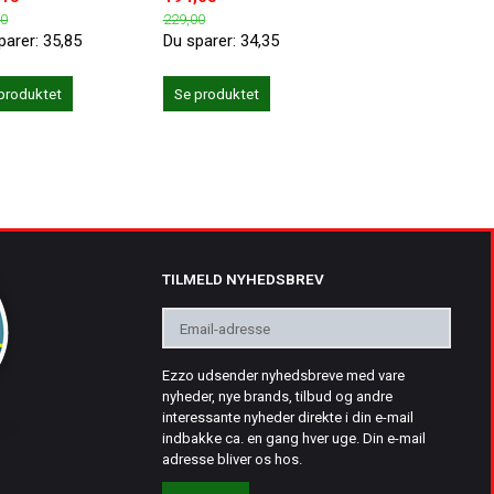
00
229,00
199,00
parer:
35,85
Du sparer:
34,35
Du sparer:
29,85
produktet
Se produktet
Se produktet
TILMELD NYHEDSBREV
Email-
adresse
Ezzo udsender nyhedsbreve med vare
nyheder, nye brands, tilbud og andre
interessante nyheder direkte i din e-mail
indbakke ca. en gang hver uge. Din e-mail
adresse bliver os hos.