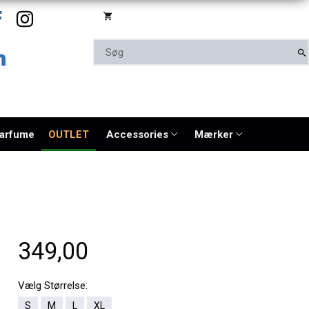
parfume
OUTLET
Accessories
Mærker
349,00
Vælg
Størrelse:
S
M
L
XL