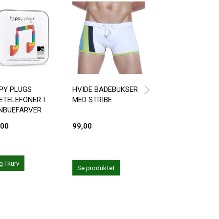
PY PLUGS
HVIDE BADEBUKSER
BADESHORTS MÆ
ETELEFONER I
MED STRIBE
- VLG IMELLEM F
NBUEFARVER
FARVER
,00
99,00
199,00
 i kurv
Se produktet
Se produktet