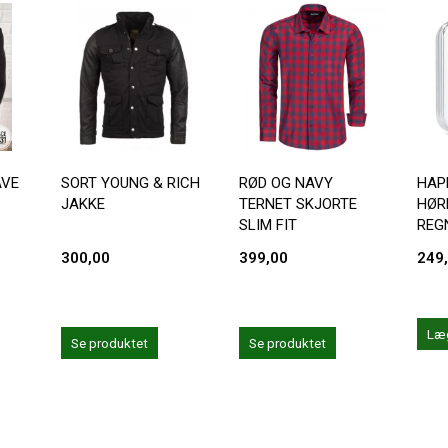
AVE
SORT YOUNG & RICH
RØD OG NAVY
HAP
JAKKE
TERNET SKJORTE
HØR
SLIM FIT
REG
300,00
399,00
249
Læg
Se produktet
Se produktet