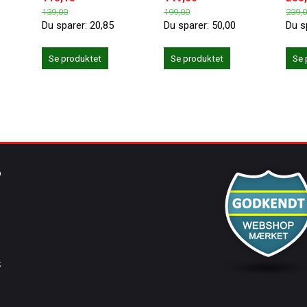
139,00
199,00
239,
Du sparer:
20,85
Du sparer:
50,00
Du s
Se produktet
Se produktet
Se 
O
k