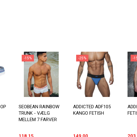
-15%
-25%
-1
POP
SEOBEAN RAINBOW
ADDICTED ADF105
ADD
TRUNK - VÆLG
KANGO FETISH
FETI
MELLEM 7 FARVER
118,15
149,00
203