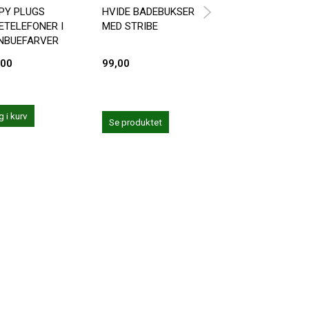
PY PLUGS
HVIDE BADEBUKSER
BADESHORTS MÆ
ETELEFONER I
MED STRIBE
- VLG IMELLEM F
NBUEFARVER
FARVER
,00
99,00
199,00
 i kurv
Se produktet
Se produktet