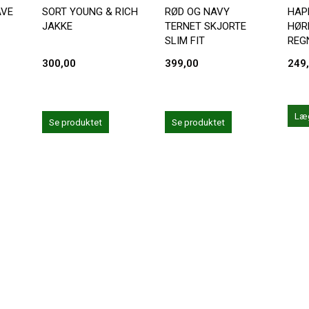
AVE
SORT YOUNG & RICH
RØD OG NAVY
HAP
JAKKE
TERNET SKJORTE
HØR
SLIM FIT
REG
300,00
399,00
249
Læg
Se produktet
Se produktet