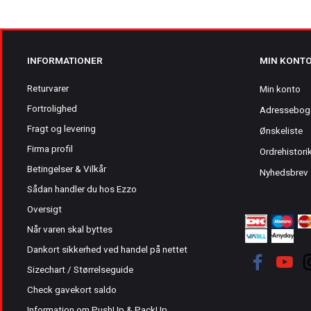
INFORMATIONER
MIN KONT
Returvarer
Min konto
Fortrolighed
Adressebog
Fragt og levering
Ønskeliste
Firma profil
Ordrehistori
Betingelser & Vilkår
Nyhedsbrev
Sådan handler du hos Ezzo
Oversigt
Når varen skal byttes
Dankort sikkerhed ved handel på nettet
Sizechart / Størrelseguide
Check gavekort saldo
Information om PushUp & PackUp