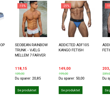
-15%
-25%
-1
POP
SEOBEAN RAINBOW
ADDICTED ADF105
ADD
TRUNK - VÆLG
KANGO FETISH
FETI
MELLEM 7 FARVER
118,15
149,00
203
139,00
199,00
239,
Du sparer:
20,85
Du sparer:
50,00
Du s
Se produktet
Se produktet
Se 