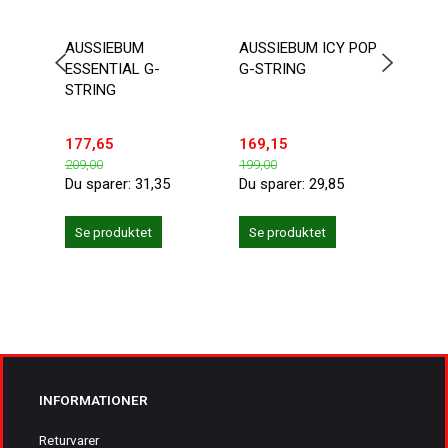
AUSSIEBUM
AUSSIEBUM ICY POP
SEO
ESSENTIAL G-
G-STRING
TRUN
STRING
MELL
177,65
169,15
118,
209,00
199,00
139,0
Du sparer:
31,35
Du sparer:
29,85
Du sp
Se produktet
Se produktet
Se 
INFORMATIONER
Returvarer