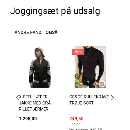
Joggingsæt på udsalg
ANDRE FANDT OGSÅ
-50%
X-FEEL LÆDER
CE&CE RULLEKRAVE
SORT
JAKKE MED GRÅ
TRØJE SORT
JAK
RILLET ÆRMER
1.298,00
249,50
300,
499,00