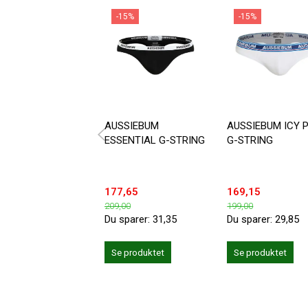
-15%
-15%
AUSSIEBUM
AUSSIEBUM ICY 
ESSENTIAL G-STRING
G-STRING
177,65
169,15
209,00
199,00
Du sparer:
31,35
Du sparer:
29,85
Se produktet
Se produktet