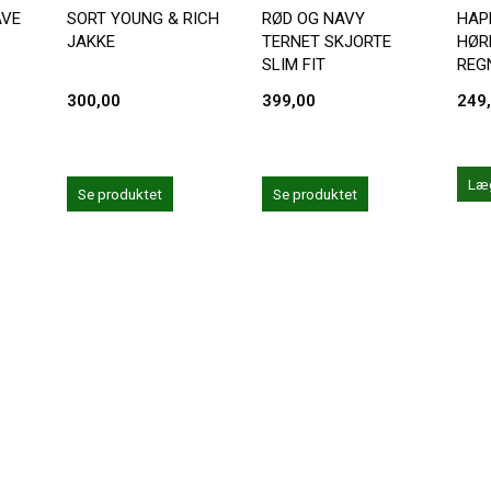
AVE
SORT YOUNG & RICH
RØD OG NAVY
HAP
JAKKE
TERNET SKJORTE
HØR
SLIM FIT
REG
300,00
399,00
249
Læg
Se produktet
Se produktet