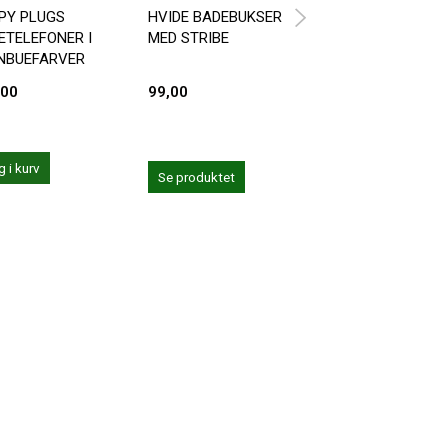
PY PLUGS
HVIDE BADEBUKSER
BADESHORTS MÆ
ETELEFONER I
MED STRIBE
- VLG IMELLEM F
NBUEFARVER
FARVER
,00
99,00
199,00
 i kurv
Se produktet
Se produktet