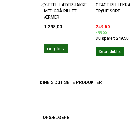
X-FEEL LÆDER JAKKE
CE&CE RULLEKR
MED GRÅ RILLET
TRØJE SORT
ÆRMER
1.298,00
249,50
499,00
Du sparer:
249,50
Læg i kurv
Se produktet
DINE SIDST SETE PRODUKTER
TOPSÆLGERE