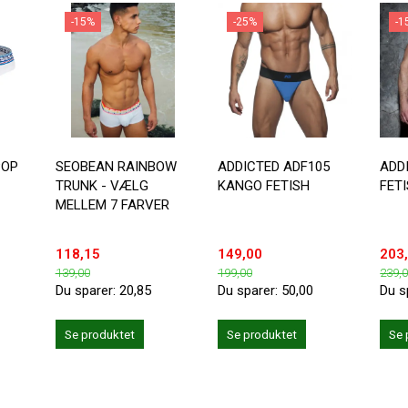
-15%
-25%
-1
POP
SEOBEAN RAINBOW
ADDICTED ADF105
ADD
TRUNK - VÆLG
KANGO FETISH
FETI
MELLEM 7 FARVER
118,15
149,00
203
139,00
199,00
239,
Du sparer:
20,85
Du sparer:
50,00
Du s
Se produktet
Se produktet
Se 