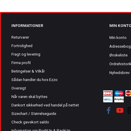
INFORMATIONER
MIN KONT
Returvarer
Min konto
Fortrolighed
Adressebog
Fragt og levering
Ønskeliste
Firma profil
Ordrehistori
Betingelser & Vilkår
Nyhedsbrev
Sådan handler du hos Ezzo
Oversigt
Når varen skal byttes
Dankort sikkerhed ved handel på nettet
Sizechart / Størrelseguide
Check gavekort saldo
Information om PushUp & PackUp