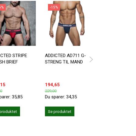
5%
-15%
-15%
Fås i XXL
ICTED STRIPE
ADDICTED AD711 G-
ADDICTED MESH
SH BRIEF
STRENG TIL MAND
PUSH UP G-STRE
,15
194,65
169,15
00
229,00
199,00
parer:
35,85
Du sparer:
34,35
Du sparer:
29,85
produktet
Se produktet
Se produktet