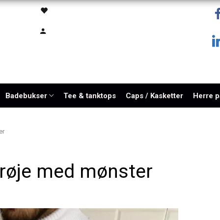
Badebukser
Tee & tanktops
Caps / Kasketter
Herre 
er
 trøje med mønster