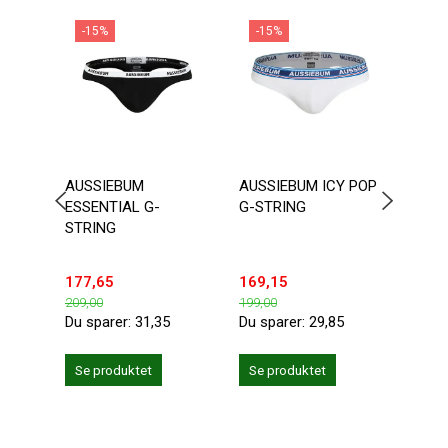
-15%
-15%
-1
AUSSIEBUM
AUSSIEBUM ICY POP
SEO
ESSENTIAL G-
G-STRING
TRUN
STRING
MELL
177,65
169,15
118,
209,00
199,00
139,0
Du sparer:
31,35
Du sparer:
29,85
Du sp
Se produktet
Se produktet
Se 