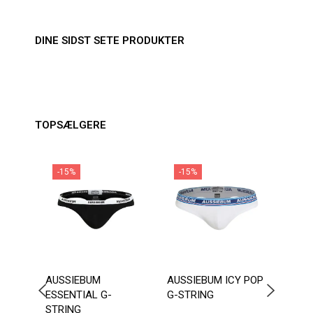
DINE SIDST SETE PRODUKTER
TOPSÆLGERE
-15%
-15%
-1
AUSSIEBUM
AUSSIEBUM ICY POP
SEO
ESSENTIAL G-
G-STRING
TRUN
STRING
MELL