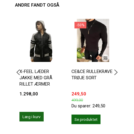
ANDRE FANDT OGSÅ
-50%
X-FEEL LÆDER
CE&CE RULLEKRAVE
SORT
JAKKE MED GRÅ
TRØJE SORT
JAK
RILLET ÆRMER
1.298,00
249,50
300,
499,00
Du sparer:
249,50
Læg i kurv
Se produktet
Se 