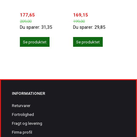
177,65
169,15
118,
209,00
199,00
139,0
Du sparer:
31,35
Du sparer:
29,85
Du sp
Se produktet
Se produktet
Se 
INFORMATIONER
Returvarer
Fortrolighed
Fragt og levering
Firma profil