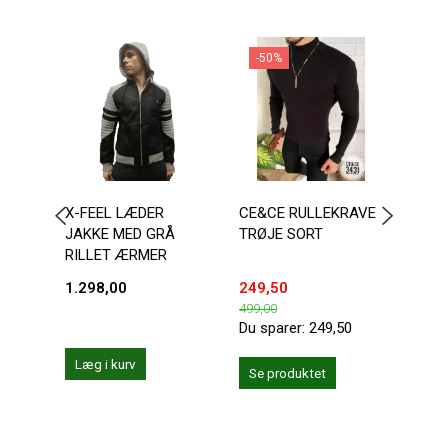
-50%
X-FEEL LÆDER
CE&CE RULLEKRAVE
SORT
JAKKE MED GRÅ
TRØJE SORT
JAK
RILLET ÆRMER
1.298,00
249,50
300,
499,00
Du sparer:
249,50
Læg i kurv
Se produktet
Se 