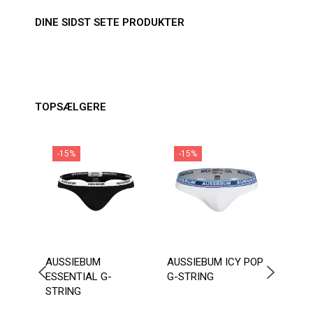
DINE SIDST SETE PRODUKTER
TOPSÆLGERE
-15%
-15%
-1
AUSSIEBUM
AUSSIEBUM ICY POP
SEO
ESSENTIAL G-
G-STRING
TRUN
STRING
MELL