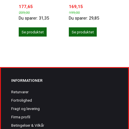
177,65
169,15
118,
209,00
199,00
139,0
Du sparer:
31,35
Du sparer:
29,85
Du sp
Se produktet
Se produktet
Se 
INFORMATIONER
Returvarer
Fortrolighed
Fragt og levering
Firma profil
Betingelser & Vilkår