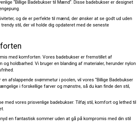
nlige "Billige Badebukser til Mænd". Disse badebukser er designet
pengepung.
tiviteter, og de er perfekte til mænd, der ønsker at se godt ud uden
trendy stil, der vil holde dig opdateret med de seneste
forten
omis med komforten. Vores badebukser er fremstillet af
rm og holdbarhed. Vi bruger en blanding af materialer, herunder nylon
frihed.
 en afslappende svømmetur i poolen, vil vores "Billige Badebukser
ængelige i forskellige farver og mønstre, så du kan finde den stil,
 med vores prisvenlige badebukser. Tilføj stil, komfort og lethed til
t.
g nyd en fantastisk sommer uden at gå på kompromis med din stil