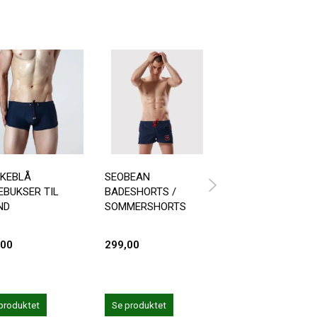
KEBLÅ
SEOBEAN
HVIDE BADEBUKS
EBUKSER TIL
BADESHORTS /
MED STRIBE
ND
SOMMERSHORTS
,00
299,00
99,00
produktet
Se produktet
Se produktet