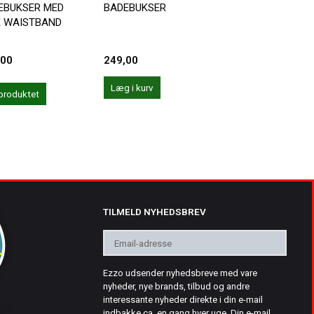
EBUKSER MED
BADEBUKSER
K WAISTBAND
249,00
179,00
,00
Læg i kurv
Læg i kurv
produktet
TILMELD NYHEDSBREV
Email-
adresse
Ezzo udsender nyhedsbreve med vare
nyheder, nye brands, tilbud og andre
interessante nyheder direkte i din e-mail
indbakke ca. en gang hver uge. Din e-mail