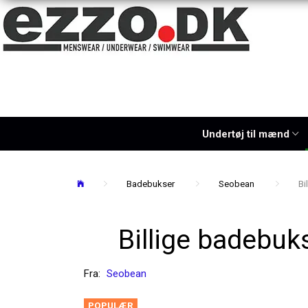
Undertøj til mænd
Badebukser
Seobean
Bi
Billige badebuk
Fra:
Seobean
POPULÆR