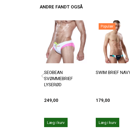
ANDRE FANDT OGSÅ
Populær
SEOBEAN
SWIM BRIEF NAV
SVØMMEBRIEF
LYSERØD
249,00
179,00
Læg i kurv
Læg i kurv