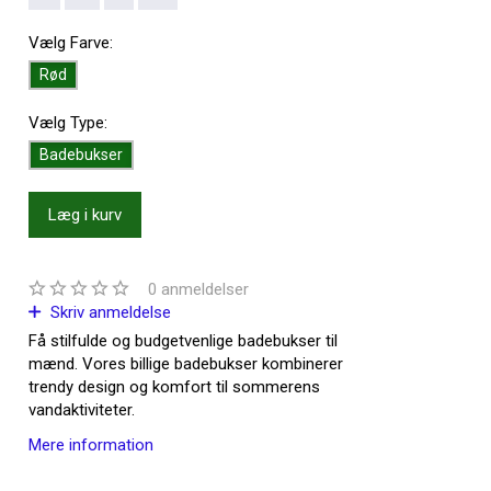
Vælg
Farve:
Rød
Vælg
Type:
Badebukser
Læg i kurv
0
anmeldelser
Skriv anmeldelse
Få stilfulde og budgetvenlige badebukser til
mænd. Vores billige badebukser kombinerer
trendy design og komfort til sommerens
vandaktiviteter.
Mere information