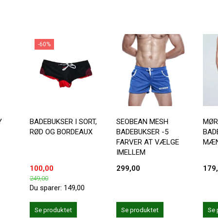
-60%
Y
BADEBUKSER I SORT,
SEOBEAN MESH
MØR
RØD OG BORDEAUX
BADEBUKSER -5
BAD
FARVER AT VÆLGE
MÆ
IMELLEM
100,00
299,00
179
249,00
Du sparer:
149,00
Se produktet
Se 
Se produktet