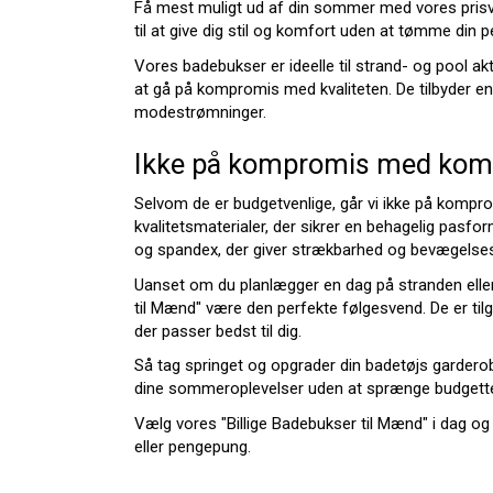
Få mest muligt ud af din sommer med vores prisve
til at give dig stil og komfort uden at tømme din 
Vores badebukser er ideelle til strand- og pool ak
at gå på kompromis med kvaliteten. De tilbyder en 
modestrømninger.
Ikke på kompromis med kom
Selvom de er budgetvenlige, går vi ikke på kompr
kvalitetsmaterialer, der sikrer en behagelig pasfo
og spandex, der giver strækbarhed og bevægelses
Uanset om du planlægger en dag på stranden eller
til Mænd" være den perfekte følgesvend. De er tilg
der passer bedst til dig.
Så tag springet og opgrader din badetøjs garderobe
dine sommeroplevelser uden at sprænge budgette
Vælg vores "Billige Badebukser til Mænd" i dag o
eller pengepung.