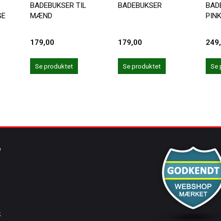
BADEBUKSER TIL
BADEBUKSER
BAD
GE
MÆND
PIN
179,00
179,00
249
Se produktet
Se produktet
Se 
O
k