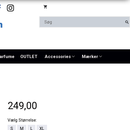
parfume
OUTLET
Accessories
Mærker
249,00
Vælg
Størrelse:
S
M
L
XL