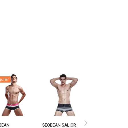
pulær
Populær
BEAN
SEOBEAN SALIOR
SWIM BRIEF NAVY