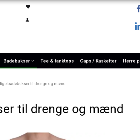
Badebukser
Tee & tanktops
Caps / Kasketter
Herre 
llige badebukser til drenge og mænd
ser til drenge og mænd