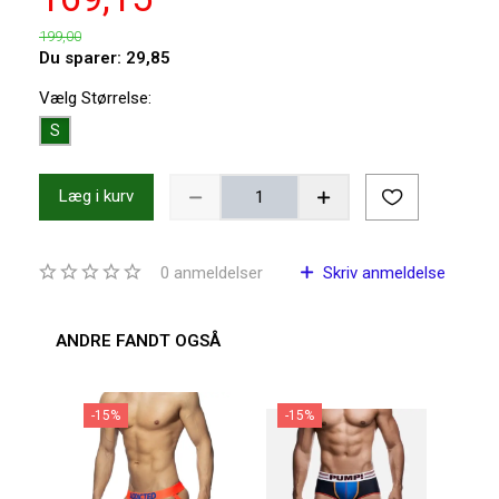
199,00
Du sparer:
29,85
Vælg
Størrelse:
S
Læg i kurv
0
anmeldelser
Skriv anmeldelse
ANDRE FANDT OGSÅ
-15%
-15%
-1