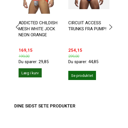
ADDICTED CHILDISH
CIRCUIT ACCESS
DOUB
MESH WHITE JOCK
TRUNKS FRA PUMP!
BOTT
NEON ORANGE
169,15
254,15
203,
199,00
299,00
239,0
Du sparer:
29,85
Du sparer:
44,85
Du sp
Læg i kurv
Se produktet
Se 
DINE SIDST SETE PRODUKTER