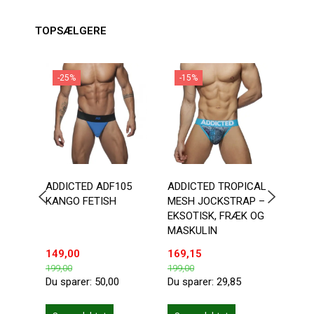
TOPSÆLGERE
-25%
-15%
-1
ADDICTED ADF105
ADDICTED TROPICAL
DOUB
KANGO FETISH
MESH JOCKSTRAP –
BOTT
EKSOTISK, FRÆK OG
MASKULIN
149,00
169,15
203,
199,00
199,00
239,0
Du sparer:
50,00
Du sparer:
29,85
Du sp