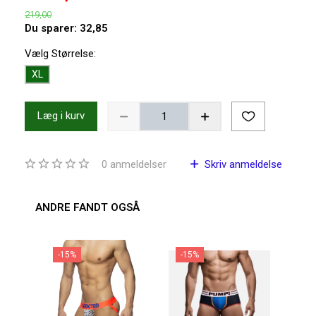
219,00
Du sparer:
32,85
Vælg
Størrelse:
XL
Læg i kurv
0
anmeldelser
Skriv anmeldelse
ANDRE FANDT OGSÅ
-15%
-15%
-1