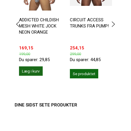
ADDICTED CHILDISH
CIRCUIT ACCESS
DOUB
MESH WHITE JOCK
TRUNKS FRA PUMP!
BOTT
NEON ORANGE
169,15
254,15
203,
199,00
299,00
239,0
Du sparer:
29,85
Du sparer:
44,85
Du sp
Læg i kurv
Se produktet
Se 
DINE SIDST SETE PRODUKTER