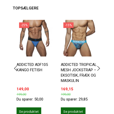
TOPSÆLGERE
-25%
-15%
-1
ADDICTED ADF105
ADDICTED TROPICAL
DOUB
KANGO FETISH
MESH JOCKSTRAP –
BOTT
EKSOTISK, FRÆK OG
MASKULIN
149,00
169,15
203,
199,00
199,00
239,0
Du sparer:
50,00
Du sparer:
29,85
Du sp
Se produktet
Se produktet
Se 