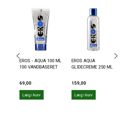
EROS - AQUA 100 ML
EROS AQUA
PJUR
100 VANDBASERET
GLIDECREME 250 ML
SILI
GLID
69,00
159,00
139,
Læg i kurv
Læg i kurv
Læg 