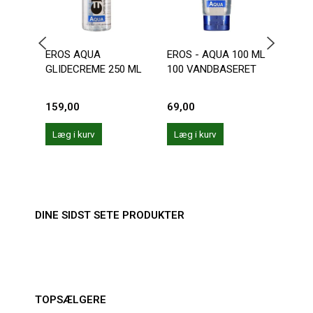
EROS AQUA
EROS - AQUA 100 ML
VAN
GLIDECREME 250 ML
100 VANDBASERET
LUBE
159,00
69,00
149,
Læg i kurv
Læg i kurv
Læg 
DINE SIDST SETE PRODUKTER
TOPSÆLGERE