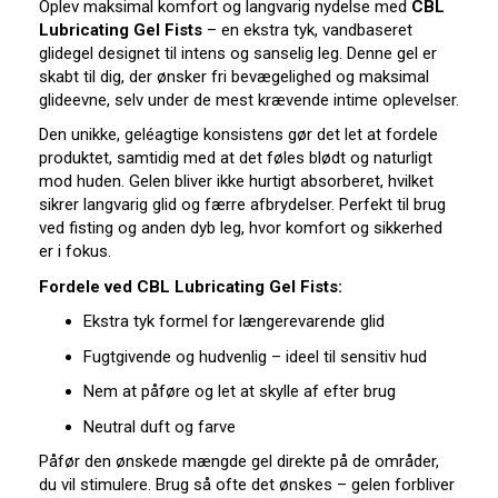
Oplev maksimal komfort og langvarig nydelse med
CBL
Lubricating Gel Fists
– en ekstra tyk, vandbaseret
glidegel designet til intens og sanselig leg. Denne gel er
skabt til dig, der ønsker fri bevægelighed og maksimal
glideevne, selv under de mest krævende intime oplevelser.
Den unikke, geléagtige konsistens gør det let at fordele
produktet, samtidig med at det føles blødt og naturligt
mod huden. Gelen bliver ikke hurtigt absorberet, hvilket
sikrer langvarig glid og færre afbrydelser. Perfekt til brug
ved fisting og anden dyb leg, hvor komfort og sikkerhed
er i fokus.
Fordele ved CBL Lubricating Gel Fists:
Ekstra tyk formel for længerevarende glid
Fugtgivende og hudvenlig – ideel til sensitiv hud
Nem at påføre og let at skylle af efter brug
Neutral duft og farve
Påfør den ønskede mængde gel direkte på de områder,
du vil stimulere. Brug så ofte det ønskes – gelen forbliver