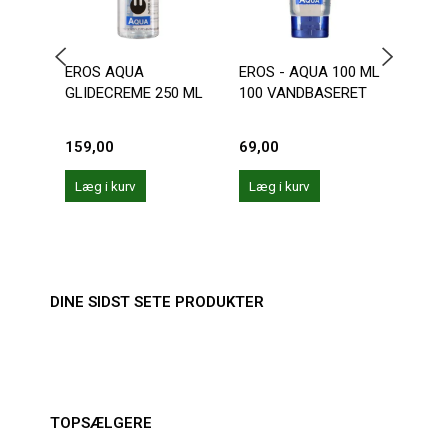
EROS AQUA
EROS - AQUA 100 ML
VAN
GLIDECREME 250 ML
100 VANDBASERET
LUBE
159,00
69,00
149,
Læg i kurv
Læg i kurv
Læg 
DINE SIDST SETE PRODUKTER
TOPSÆLGERE