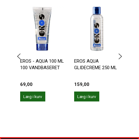
EROS - AQUA 100 ML
EROS AQUA
EROS
100 VANDBASERET
GLIDECREME 250 ML
GLID
69,00
159,00
69,0
Læg i kurv
Læg i kurv
Læg 