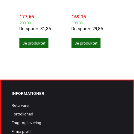
177,65
169,15
194,
209,00
199,00
229,0
Du sparer:
31,35
Du sparer:
29,85
Du sp
Se produktet
Se produktet
Se 
INFORMATIONER
Returvarer
Fortrolighed
Fragt og levering
Firma profil