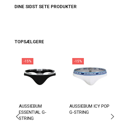
DINE SIDST SETE PRODUKTER
TOPSÆLGERE
-15%
-15%
-1
AUSSIEBUM
AUSSIEBUM ICY POP
ADDI
ESSENTIAL G-
G-STRING
STRE
STRING