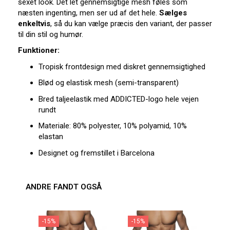
sexet look. Det let gennemsigtige mesh føles som
næsten ingenting, men ser ud af det hele.
Sælges
enkeltvis
, så du kan vælge præcis den variant, der passer
til din stil og humør.
Funktioner:
Tropisk frontdesign med diskret gennemsigtighed
Blød og elastisk mesh (semi-transparent)
Bred taljeelastik med ADDICTED-logo hele vejen
rundt
Materiale: 80% polyester, 10% polyamid, 10%
elastan
Designet og fremstillet i Barcelona
ANDRE FANDT OGSÅ
-15%
-15%
-1