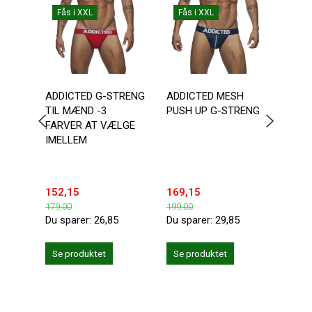
Fås i XXL
Fås i XXL
ADDICTED G-STRENG
ADDICTED MESH
CLAS
TIL MÆND -3
PUSH UP G-STRENG
FARVER AT VÆLGE
IMELLEM
152,15
169,15
194,
179,00
199,00
229,0
Du sparer:
26,85
Du sparer:
29,85
Du sp
Læg 
Se produktet
Se produktet