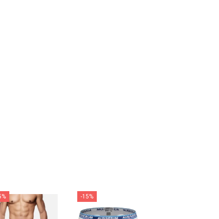
5%
-15%
-15%