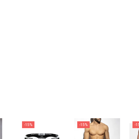
-15%
-15%
-1