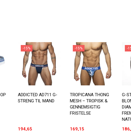
-15%
-15%
-1
POP
ADDICTED AD711 G-
TROPICANA THONG
G-S
STRENG TIL MAND
MESH – TROPISK &
BLO
GENNEMSIGTIG
DIA
FRISTELSE
FRE
NAT
194,65
169,15
186