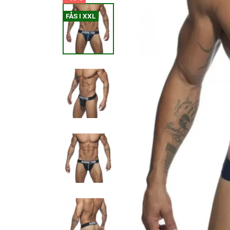
FÅS I XXL