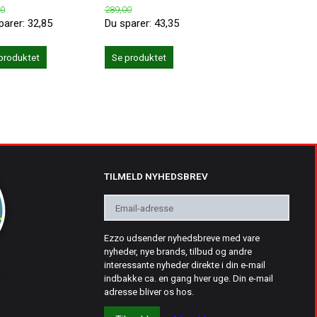
00
289,00
179,00
parer:
32,85
Du sparer:
43,35
Du sparer:
26,85
produktet
Se produktet
Se produktet
TILMELD NYHEDSBREV
Email-
adresse
Ezzo udsender nyhedsbreve med vare
nyheder, nye brands, tilbud og andre
interessante nyheder direkte i din e-mail
indbakke ca. en gang hver uge. Din e-mail
adresse bliver os hos.