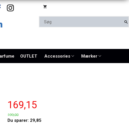
parfume
OUTLET
Accessories
Mærker
169,15
199,00
Du sparer:
29,85