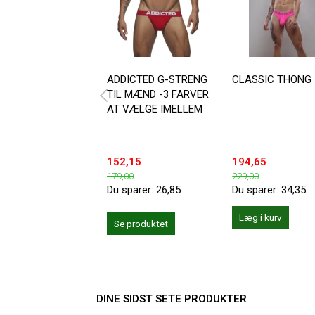
ADDICTED G-STRENG
CLASSIC THONG
TIL MÆND -3 FARVER
AT VÆLGE IMELLEM
152,15
194,65
179,00
229,00
Du sparer:
26,85
Du sparer:
34,35
Læg i kurv
Se produktet
DINE SIDST SETE PRODUKTER