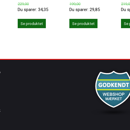
229,00
199,00
219,
Du sparer:
34,35
Du sparer:
29,85
Du s
Se produktet
Se produktet
Se 
O
k