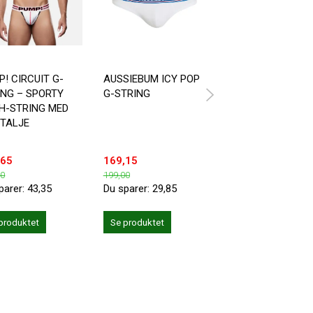
! CIRCUIT G-
AUSSIEBUM ICY POP
ADDICTED AD711 
ING – SPORTY
G-STRING
STRENG TIL MAN
H-STRING MED
 TALJE
,65
169,15
194,65
00
199,00
229,00
parer:
43,35
Du sparer:
29,85
Du sparer:
34,35
produktet
Se produktet
Se produktet