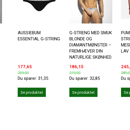
AUSSIEBUM
G-STRENG MED SMUK
PUMP
ESSENTIAL G-STRING
BLONDE OG
STR
DIAMANTMØNSTER –
MES
FREMHÆVER DIN
LAV
NATURLIGE SKØNHED.
177,65
186,15
245
209,00
219,00
289,
Du sparer:
31,35
Du sparer:
32,85
Du s
Se produktet
Se produktet
Se 