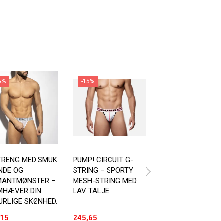
5%
-15%
-15%
Fås i XXL
TRENG MED SMUK
PUMP! CIRCUIT G-
ADDICTED G-STR
NDE OG
STRING – SPORTY
TIL MÆND -3 FAR
MANTMØNSTER –
MESH-STRING MED
AT VÆLGE IMELL
MHÆVER DIN
LAV TALJE
URLIGE SKØNHED.
,15
245,65
152,15