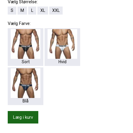
Vælg
Størrelse:
S
M
L
XL
XXL
Vælg
Farve:
Sort
Hvid
Blå
Læg i kurv