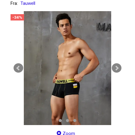
Fra:
Tauwell
-34%
Zoom