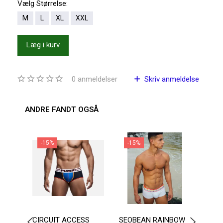
Vælg
Størrelse:
M
L
XL
XXL
Læg i kurv
0
anmeldelser
Skriv anmeldelse
ANDRE FANDT OGSÅ
-15%
-15%
-2
CIRCUIT ACCESS
SEOBEAN RAINBOW
MASK