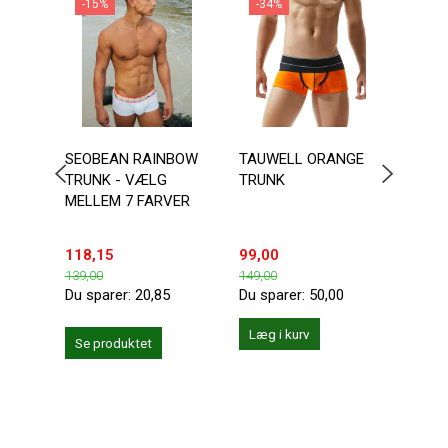
-15%
-34%
-3
SEOBEAN RAINBOW
TAUWELL ORANGE
TAU
TRUNK - VÆLG
TRUNK
ORA
MELLEM 7 FARVER
TRU
118,15
99,00
99,0
139,00
149,00
149,0
Du sparer:
20,85
Du sparer:
50,00
Du sp
Læg i kurv
Se produktet
Se 