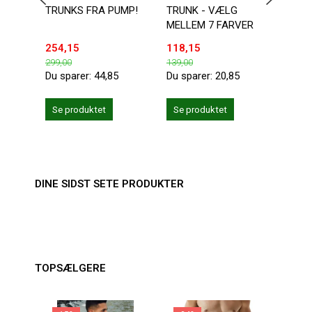
TRUNKS FRA PUMP!
TRUNK - VÆLG
BOXE
MELLEM 7 FARVER
RUBB
254,15
118,15
375,
299,00
139,00
499,0
Du sparer:
44,85
Du sparer:
20,85
Du sp
Læg 
Se produktet
Se produktet
DINE SIDST SETE PRODUKTER
TOPSÆLGERE