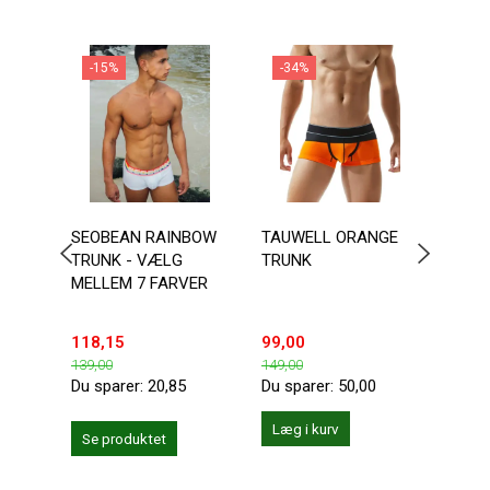
-15%
-34%
-3
SEOBEAN RAINBOW
TAUWELL ORANGE
TAU
TRUNK - VÆLG
TRUNK
ORA
MELLEM 7 FARVER
TRU
118,15
99,00
99,0
139,00
149,00
149,0
Du sparer:
20,85
Du sparer:
50,00
Du sp
Læg i kurv
Se produktet
Se 