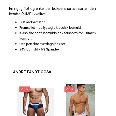
En rigtig flot og enkel par boksershorts i sorte i den
kendte PUMP! kvalitet.
Glat åndbart stof.
Fremstillet med lysægte klassisk bomuld.
Klassiske sorte bomulds boksershorts for ultimativ
komfort.
Den perfekte hverdags bokser.
94% bomuld / 6% Spandex
ANDRE FANDT OGSÅ
-15%
-15%
-2