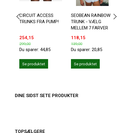
CIRCUIT ACCESS
SEOBEAN RAINBOW
MASK
TRUNKS FRA PUMP!
TRUNK - VÆLG
BOXE
MELLEM 7 FARVER
RUBB
254,15
118,15
375,
299,00
139,00
499,0
Du sparer:
44,85
Du sparer:
20,85
Du sp
Læg 
Se produktet
Se produktet
DINE SIDST SETE PRODUKTER
TOPSÆLGERE