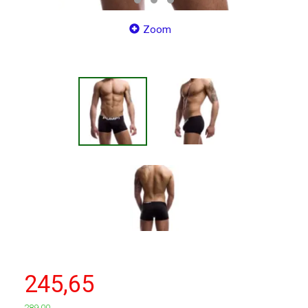
Zoom
245,65
289,00