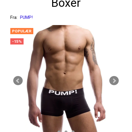
Boxer
Fra:
PUMP!
POPULÆR
-15%