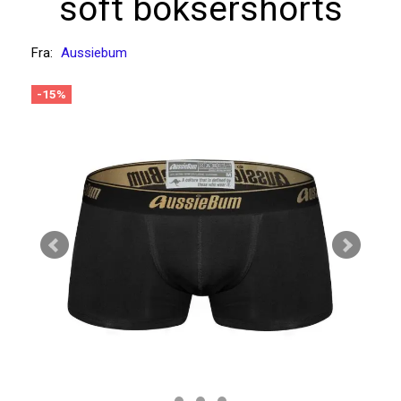
soft boksershorts
Fra:
Aussiebum
-15%