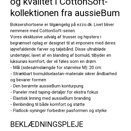
og kvalitet i CottonSoft-
kollektionen fra aussieBum
Boksershortsene er tilgængelig på ezzo.dk. Livet bliver
nemmere med CottonSoft-serien.
Vores eksklusive udvalg af trusser og hipsters i
begrænset oplag er designet til at imponere med deres
iøjnefaldende farver og taljebånd. Disse ultrabløde
undertøjer, lavet af en blanding af bomuld, tilbyder en
luksuriøs komfort, der vil føles som en drøm.
- Mål (sidesømslængde for størrelse M): 20 cm
- Strækbart bomuldselastan-materiale sikrer åndbarhed
og bevarer formen
- Den berømte aussieBum konturpung
- Paneler med taping-detaljer for ekstra fokus
- Elastisk linning med aussieBum branding
- Benbinding til både komfort og støtte
- Flatlock-syninger forbedrer pasformen og styrke
BEKLÆDNINGSPLEJE