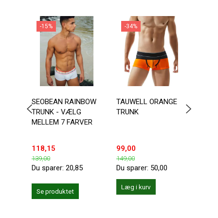
-15%
-34%
-3
SEOBEAN RAINBOW
TAUWELL ORANGE
TAU
TRUNK - VÆLG
TRUNK
ORA
MELLEM 7 FARVER
TRU
118,15
99,00
99,0
139,00
149,00
149,0
Du sparer:
20,85
Du sparer:
50,00
Du sp
Læg i kurv
Se produktet
Se 