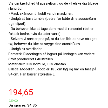
Vis din kærlighed til aussieBum, og de vil elske dig tilbage
i lang tid.
- Vask skånsomt i koldt vand i maskinen.
- Undgå at tørretumble (bedre for både dine aussieBum
og miljøet).
- Du behøver ikke at tage dem med til renseriet (det er
faktisk bedre, hvis du lader være).
- Selvom vi sætter pris på, at du kan lide at have strøget
tøj, behøver du ikke at stryge dine aussieBum.
- Undgå ru overflader.
Bemærk: Placeringen af logoet på linningen kan variere.
Stolt produceret i Australien.
Materialer: 90% bomuld, 10% elastan.
Billede: Modellen Jacob er 185 cm høj og har en talje på
84 cm. Han bærer størrelse L.
194,65
229,00
Du sparer:
34,35