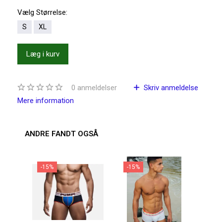
Vælg
Størrelse:
S
XL
Læg i kurv
0
anmeldelser
Skriv anmeldelse
Mere information
ANDRE FANDT OGSÅ
-15%
-15%
-2