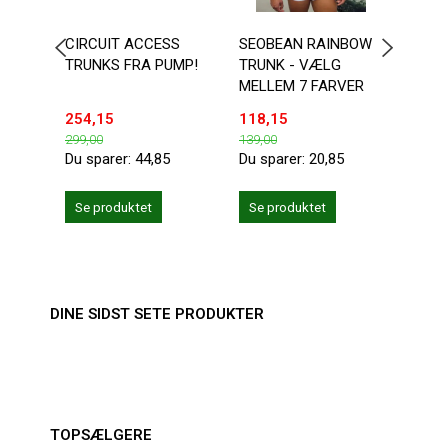
CIRCUIT ACCESS
SEOBEAN RAINBOW
MASK
TRUNKS FRA PUMP!
TRUNK - VÆLG
BOXE
MELLEM 7 FARVER
RUBB
254,15
118,15
375,
299,00
139,00
499,0
Du sparer:
44,85
Du sparer:
20,85
Du sp
Læg 
Se produktet
Se produktet
DINE SIDST SETE PRODUKTER
TOPSÆLGERE