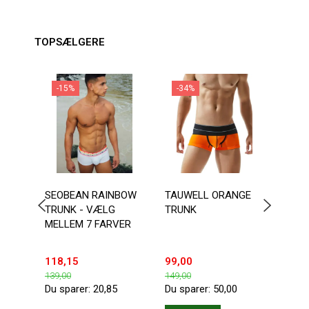
TOPSÆLGERE
-15%
-34%
-3
SEOBEAN RAINBOW
TAUWELL ORANGE
TAU
TRUNK - VÆLG
TRUNK
ORA
MELLEM 7 FARVER
TRU
118,15
99,00
99,0
139,00
149,00
149,0
Du sparer:
20,85
Du sparer:
50,00
Du sp