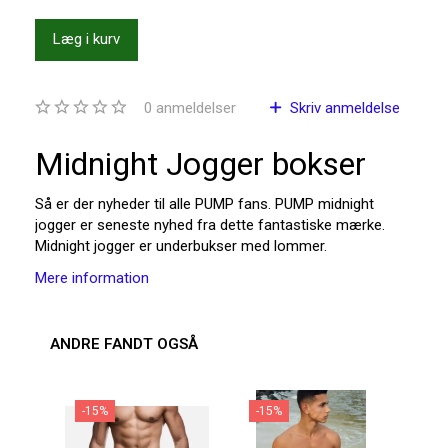
Læg i kurv
0
anmeldelser
Skriv anmeldelse
Midnight Jogger bokser
Så er der nyheder til alle PUMP fans. PUMP midnight
jogger er seneste nyhed fra dette fantastiske mærke.
Midnight jogger er underbukser med lommer.
Mere information
ANDRE FANDT OGSÅ
-15%
-15%
-2