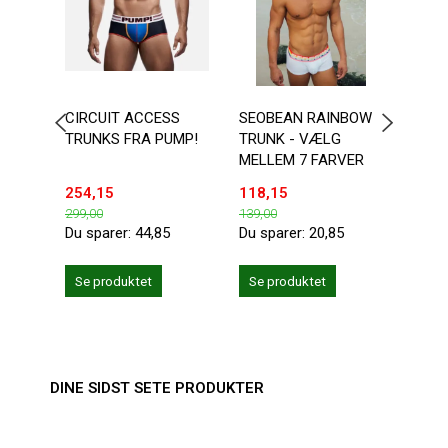
CIRCUIT ACCESS
SEOBEAN RAINBOW
MASK
TRUNKS FRA PUMP!
TRUNK - VÆLG
BOXE
MELLEM 7 FARVER
RUBB
254,15
118,15
375,
299,00
139,00
499,0
Du sparer:
44,85
Du sparer:
20,85
Du sp
Læg 
Se produktet
Se produktet
DINE SIDST SETE PRODUKTER