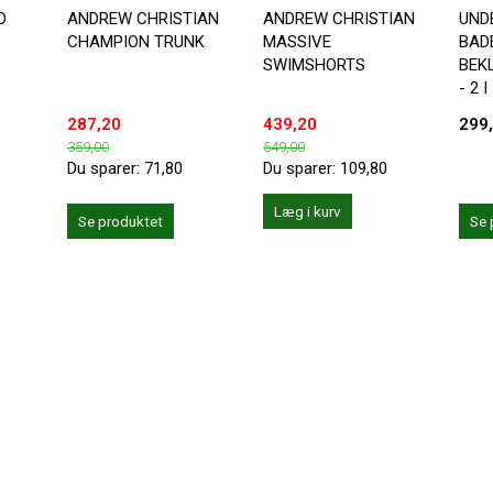
D
ANDREW CHRISTIAN
ANDREW CHRISTIAN
UND
CHAMPION TRUNK
MASSIVE
BADE
SWIMSHORTS
BEK
- 2 I
287,20
439,20
299
359,00
549,00
Du sparer:
71,80
Du sparer:
109,80
Læg i kurv
Se produktet
Se 