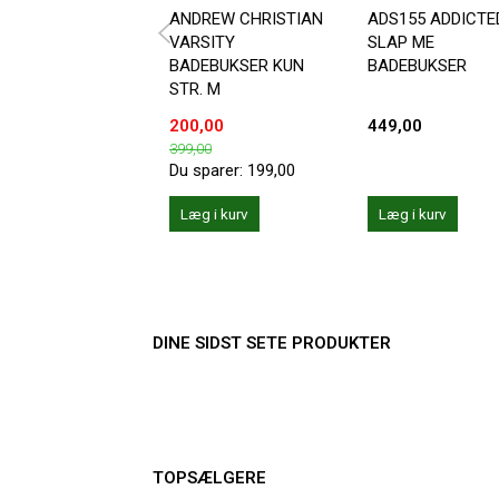
ANDREW CHRISTIAN
ADS155 ADDICTE
VARSITY
SLAP ME
BADEBUKSER KUN
BADEBUKSER
STR. M
200,00
449,00
399,00
Du sparer:
199,00
Læg i kurv
Læg i kurv
DINE SIDST SETE PRODUKTER
TOPSÆLGERE