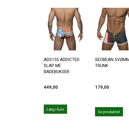
ADS155 ADDICTED
SEOBEAN SVØM
SLAP ME
TRUNK
BADEBUKSER
449,00
179,00
Læg i kurv
Se produktet