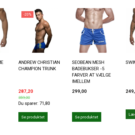
-20%
ME
ANDREW CHRISTIAN
SEOBEAN MESH
SWI
CHAMPION TRUNK
BADEBUKSER -5
FARVER AT VÆLGE
IMELLEM
287,20
299,00
249
359,00
Du sparer:
71,80
Læg
Se produktet
Se produktet