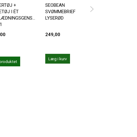
ERTØJ +
SEOBEAN
ANDREW CHRISTI
TØJ I ÉT
SVØMMEBRIEF
PHYS. ED. VARSIT
LÆDNINGSGENSTAND
LYSERØD
ZIPPER POCKET
 1
TRUNK
,00
249,00
359,20
449,00
Du sparer:
89,80
Læg i kurv
Læg i kurv
produktet