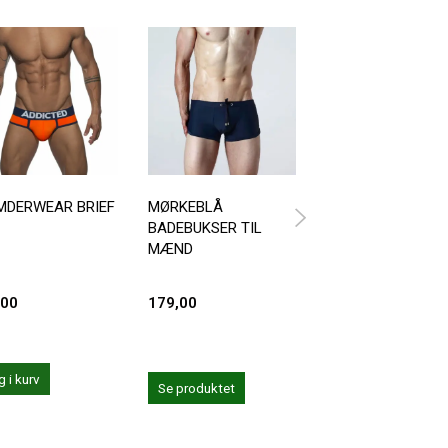
MDERWEAR BRIEF
MØRKEBLÅ
PUMP CORAL
BADEBUKSER TIL
SHORTS /
MÆND
BADEBUKSER
,00
179,00
399,00
 i kurv
Læg i kurv
Se produktet