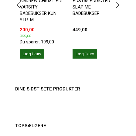
ANDREW CHRISTIAN
ADS155 ADDICTED
ANDR
VARSITY
SLAP ME
CHA
BADEBUKSER KUN
BADEBUKSER
STR. M
200,00
449,00
287,
399,00
359,0
Du sparer:
199,00
Du sp
Læg i kurv
Læg i kurv
Se 
DINE SIDST SETE PRODUKTER
TOPSÆLGERE