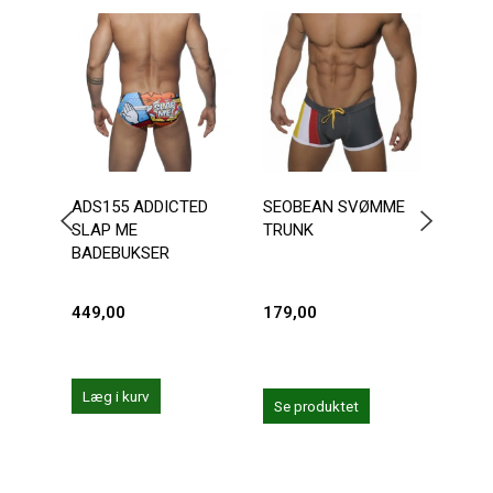
-2
ADS155 ADDICTED
SEOBEAN SVØMME
ANDR
SLAP ME
TRUNK
CHA
BADEBUKSER
449,00
179,00
287,
359,0
Du sp
Læg i kurv
Se produktet
Se 