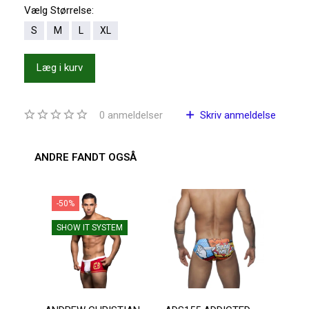
Vælg
Størrelse:
S
M
L
XL
Læg i kurv
0
anmeldelser
Skriv anmeldelse
ANDRE FANDT OGSÅ
-50%
-2
SHOW IT SYSTEM