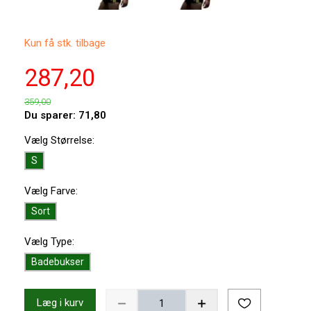
Kun få stk. tilbage
287,20
359,00
Du sparer:
71,80
Vælg
Størrelse:
S
Vælg
Farve:
Sort
Vælg
Type:
Badebukser
Læg i kurv