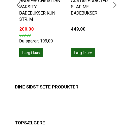
ANDREW CHRISTIAN
ADS155 ADDICTED
ANDR
VARSITY
SLAP ME
CHA
BADEBUKSER KUN
BADEBUKSER
STR. M
200,00
449,00
287,
399,00
359,0
Du sparer:
199,00
Du sp
Læg i kurv
Læg i kurv
Se 
DINE SIDST SETE PRODUKTER
TOPSÆLGERE