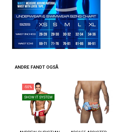
ANDRE FANDT OGSÅ
-50%
-2
SHOW IT SYSTEM