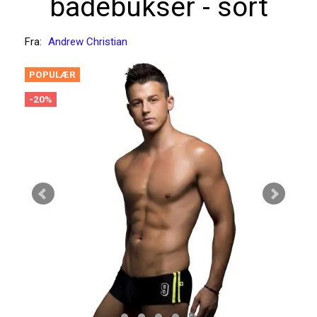
badebukser - sort
Fra:
Andrew Christian
POPULÆR
-20%