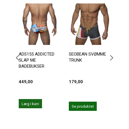
-2
ADS155 ADDICTED
SEOBEAN SVØMME
ANDR
SLAP ME
TRUNK
CHA
BADEBUKSER
449,00
179,00
287,
359,0
Du sp
Læg i kurv
Se produktet
Se 