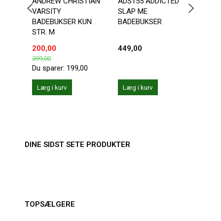
ANDREW CHRISTIAN
ADS155 ADDICTED
ANDR
VARSITY
SLAP ME
CHA
BADEBUKSER KUN
BADEBUKSER
STR. M
200,00
449,00
287,
399,00
359,0
Du sparer:
199,00
Du sp
Læg i kurv
Læg i kurv
Se 
DINE SIDST SETE PRODUKTER
TOPSÆLGERE