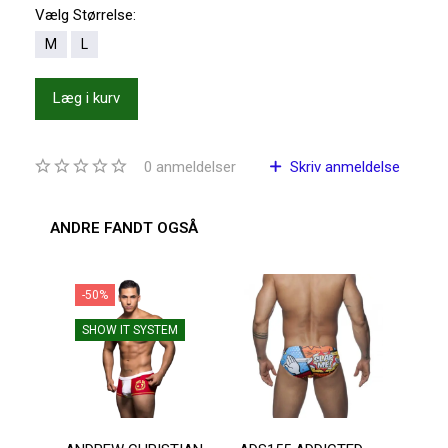
Vælg
Størrelse:
M
L
Læg i kurv
0
anmeldelser
Skriv anmeldelse
ANDRE FANDT OGSÅ
-50%
-2
SHOW IT SYSTEM