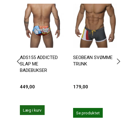
-2
ADS155 ADDICTED
SEOBEAN SVØMME
ANDR
SLAP ME
TRUNK
CHA
BADEBUKSER
449,00
179,00
287,
359,0
Du sp
Læg i kurv
Se produktet
Se 