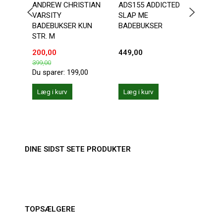
ANDREW CHRISTIAN
ADS155 ADDICTED
ANDR
VARSITY
SLAP ME
CHA
BADEBUKSER KUN
BADEBUKSER
STR. M
200,00
449,00
287,
399,00
359,0
Du sparer:
199,00
Du sp
Læg i kurv
Læg i kurv
Se 
DINE SIDST SETE PRODUKTER
TOPSÆLGERE