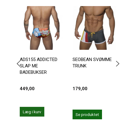
-2
ADS155 ADDICTED
SEOBEAN SVØMME
ANDR
SLAP ME
TRUNK
CHA
BADEBUKSER
449,00
179,00
287,
359,0
Du sp
Læg i kurv
Se produktet
Se 