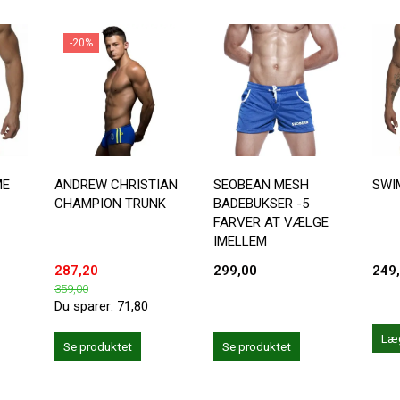
-20%
ME
ANDREW CHRISTIAN
SEOBEAN MESH
SWI
CHAMPION TRUNK
BADEBUKSER -5
FARVER AT VÆLGE
IMELLEM
287,20
299,00
249
359,00
Du sparer:
71,80
Læg
Se produktet
Se produktet