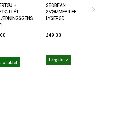
ERTØJ +
SEOBEAN
ANDREW CHRISTI
TØJ I ÉT
SVØMMEBRIEF
PHYS. ED. VARSIT
LÆDNINGSGENSTAND
LYSERØD
ZIPPER POCKET
 1
TRUNK
,00
249,00
359,20
449,00
Du sparer:
89,80
Læg i kurv
Læg i kurv
produktet