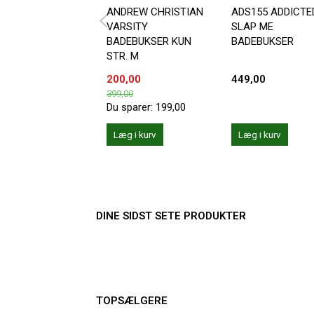
ANDREW CHRISTIAN
ADS155 ADDICTE
VARSITY
SLAP ME
BADEBUKSER KUN
BADEBUKSER
STR. M
200,00
449,00
399,00
Du sparer:
199,00
Læg i kurv
Læg i kurv
DINE SIDST SETE PRODUKTER
TOPSÆLGERE