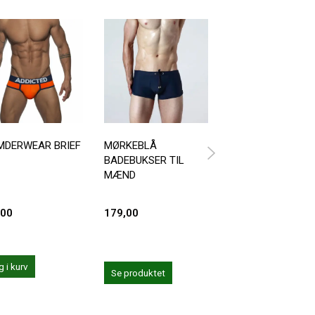
MDERWEAR BRIEF
MØRKEBLÅ
PUMP CORAL
BADEBUKSER TIL
SHORTS /
MÆND
BADEBUKSER
,00
179,00
399,00
 i kurv
Læg i kurv
Se produktet