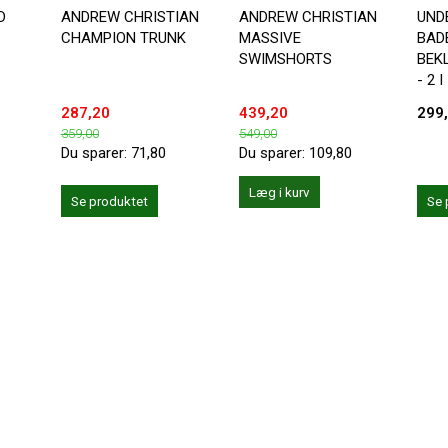
D
ANDREW CHRISTIAN
ANDREW CHRISTIAN
UND
CHAMPION TRUNK
MASSIVE
BADE
SWIMSHORTS
BEK
- 2 I
287,20
439,20
299
359,00
549,00
Du sparer:
71,80
Du sparer:
109,80
Læg i kurv
Se produktet
Se 