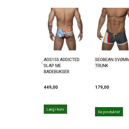
ADS155 ADDICTED
SEOBEAN SVØM
SLAP ME
TRUNK
BADEBUKSER
449,00
179,00
Læg i kurv
Se produktet