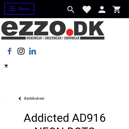
Menu
Skifte navigation
Badebukser
Addicted AD916