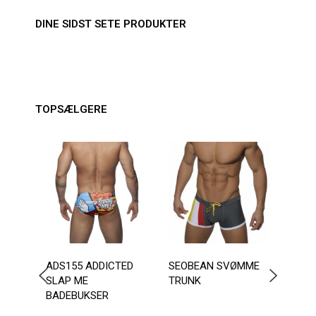
DINE SIDST SETE PRODUKTER
TOPSÆLGERE
-2
ADS155 ADDICTED
SEOBEAN SVØMME
ANDR
SLAP ME
TRUNK
CHA
BADEBUKSER