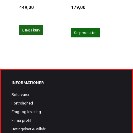
449,00
179,00
287,
359,0
Du sp
Læg i kurv
Se produktet
Se 
INFORMATIONER
Returvarer
Fortrolighed
Fragt og levering
Firma profil
Betingelser & Vilkår