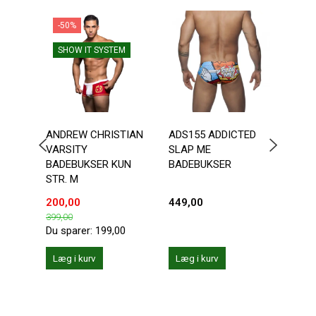
-50%
-2
SHOW IT SYSTEM
ANDREW CHRISTIAN
ADS155 ADDICTED
ANDR
VARSITY
SLAP ME
CHA
BADEBUKSER KUN
BADEBUKSER
STR. M
200,00
449,00
287,
399,00
359,0
Du sparer:
199,00
Du sp
Læg i kurv
Læg i kurv
Se 