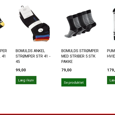
MPER
BOMULDS ANKEL
BOMULDS STRØMPER
PUM
. 41
STRØMPER STR 41 -
MED STRIBER 5 STK
HVI
45
PAKKE
99,00
79,00
179
Læg i kurv
Læg
Se produktet