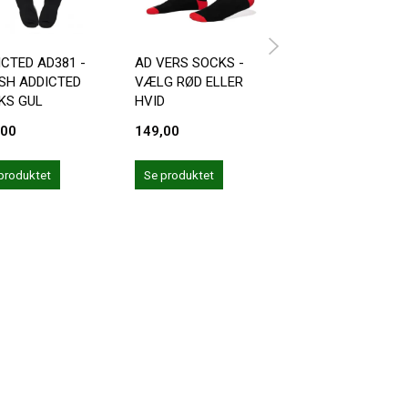
ICTED AD381 -
AD VERS SOCKS -
ADDICTED AD381 
ISH ADDICTED
VÆLG RØD ELLER
FETISH ADDICTED
KS GUL
HVID
SOCKS RØD
,00
149,00
149,00
produktet
Se produktet
Se produktet