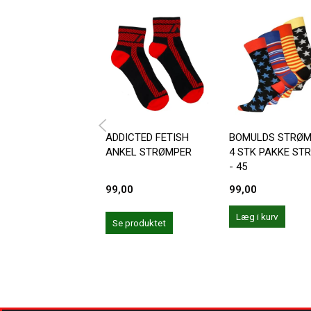
ADDICTED FETISH
BOMULDS STRØ
ANKEL STRØMPER
4 STK PAKKE STR
- 45
99,00
99,00
Læg i kurv
Se produktet