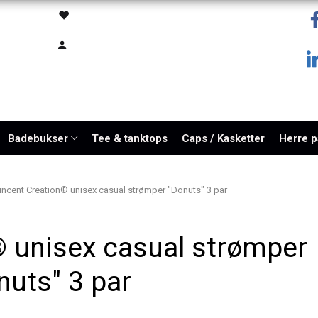
Badebukser
Tee & tanktops
Caps / Kasketter
Herre 
incent Creation® unisex casual strømper "Donuts" 3 par
® unisex casual strømper
nuts" 3 par