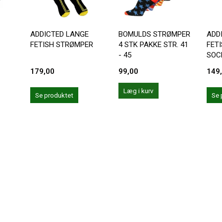
ADDICTED LANGE
BOMULDS STRØMPER
ADD
FETISH STRØMPER
4 STK PAKKE STR. 41
FET
- 45
SOC
179,00
99,00
149
Læg i kurv
Se produktet
Se 