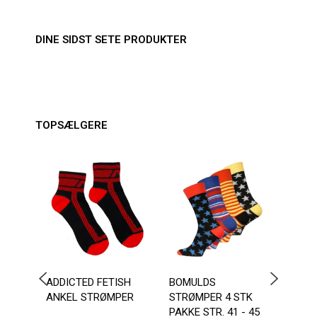
DINE SIDST SETE PRODUKTER
TOPSÆLGERE
ADDICTED FETISH
BOMULDS
BOM
ANKEL STRØMPER
STRØMPER 4 STK
STRØ
PAKKE STR. 41 - 45
45