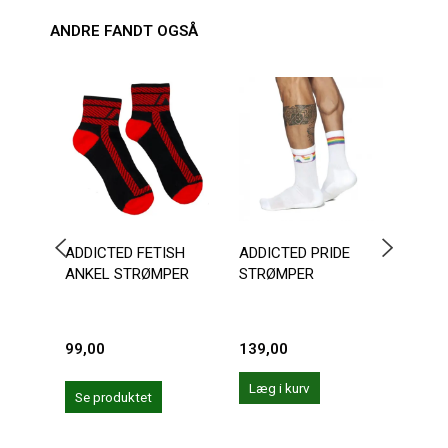
ANDRE FANDT OGSÅ
ADDICTED FETISH
ADDICTED PRIDE
ADDI
ANKEL STRØMPER
STRØMPER
FETI
99,00
139,00
179,
Læg i kurv
Se produktet
Se 