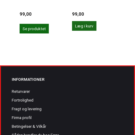
99,00
99,00
99,0
Læg i kurv
Læg 
Se produktet
INFORMATIONER
Returvarer
Fortrolighed
Fragt og levering
Firma profil
Betingelser & Vilkår
Sådan handler du hos Ezzo