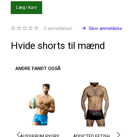
Læg i kurv
0
anmeldelser
Skriv anmeldelse
Hvide shorts til mænd
ANDRE FANDT OGSÅ
AUSSIEBUM RYGBY
ADDICTED FETISH
ADDI