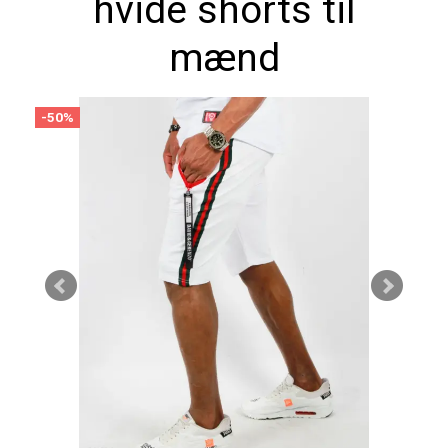
hvide shorts til
mænd
-50%