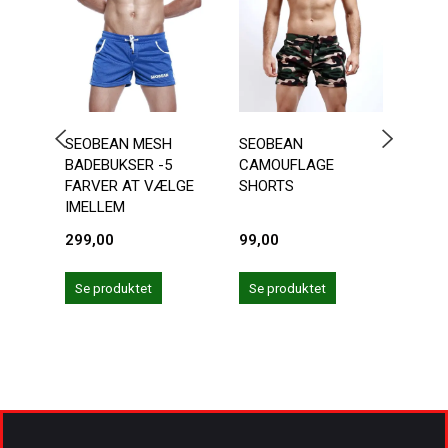
SEOBEAN MESH
SEOBEAN
SEOB
BADEBUKSER -5
CAMOUFLAGE
4 FA
FARVER AT VÆLGE
SHORTS
IMEL
IMELLEM
299,00
99,00
99,0
Se produktet
Se produktet
Se 