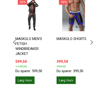
-50%
-50%
-2
MASKULO MEN'S
MASKULO SHORTS
ADDI
FETISH
KANG
WINDBREAKER
JACKET
599,50
399,50
149,
1.199,00
799,00
199,0
Du sparer:
599,50
Du sparer:
399,50
Du sp
Læg i kurv
Læg i kurv
Se 