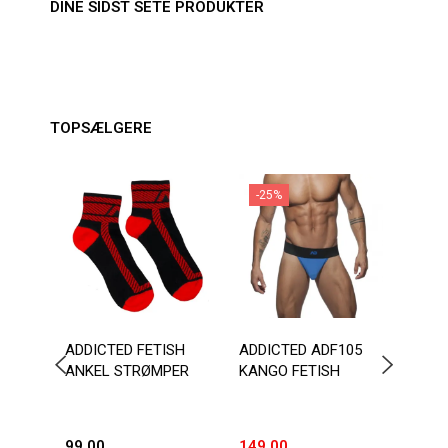
DINE SIDST SETE PRODUKTER
TOPSÆLGERE
-25%
-1
ADDICTED FETISH
ADDICTED ADF105
ADDI
ANKEL STRØMPER
KANGO FETISH
FETI
99,00
149,00
203,