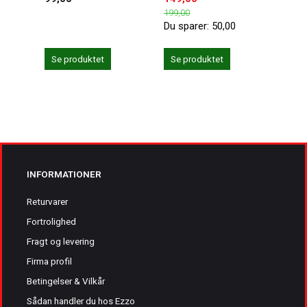
199,00
239,0
Du sparer:
50,00
Du sp
Se produktet
Se produktet
Se 
INFORMATIONER
Returvarer
Fortrolighed
Fragt og levering
Firma profil
Betingelser & Vilkår
Sådan handler du hos Ezzo